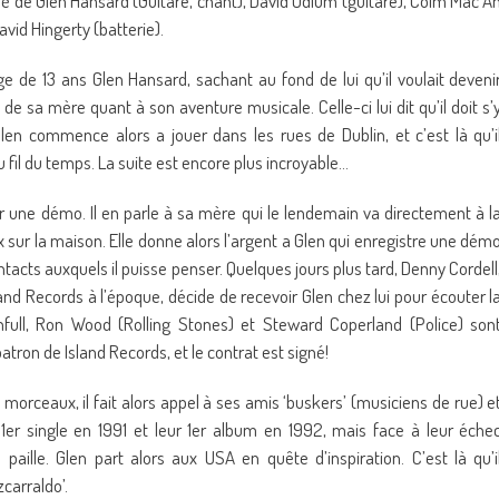
é de Glen Hansard (Guitare, chant), David Odlum (guitare), Colm Mac A
avid Hingerty (batterie).
âge de 13 ans Glen Hansard, sachant au fond de lui qu’il voulait deveni
 de sa mère quant à son aventure musicale. Celle-ci lui dit qu’il doit s’
Glen commence alors a jouer dans les rues de Dublin, et c’est là qu’i
u fil du temps. La suite est encore plus incroyable…
er une démo. Il en parle à sa mère qui le lendemain va directement à l
ur la maison. Elle donne alors l’argent a Glen qui enregistre une dém
 contacts auxquels il puisse penser. Quelques jours plus tard, Denny Cordell
and Records à l’époque, décide de recevoir Glen chez lui pour écouter l
ull, Ron Wood (Rolling Stones) et Steward Coperland (Police) son
atron de Island Records, et le contrat est signé!
morceaux, il fait alors appel à ses amis ‘buskers’ (musiciens de rue) e
 1er single en 1991 et leur 1er album en 1992, mais face à leur éche
paille. Glen part alors aux USA en quête d’inspiration. C’est là qu’i
carraldo’.