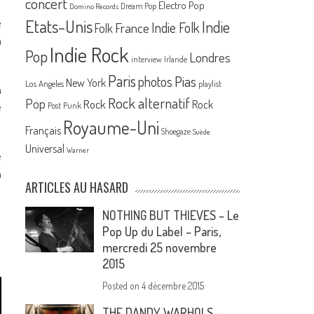
concert
Electro Pop
Dream Pop
Domino Records
e
Etats-Unis
Indie
France
Indie Folk
Folk
à
Indie Rock
Pop
Londres
interview
Irlande
Paris
Pias
photos
New York
Los Angeles
playlist
a
Rock alternatif
Pop
Rock
Rock
e
Post Punk
Royaume-Uni
Français
Shoegaze
Suède
Universal
Warner
é
n
ARTICLES AU HASARD
NOTHING BUT THIEVES – Le
Pop Up du Label – Paris,
mercredi 25 novembre
2015
Posted on
4 décembre 2015
THE DANDY WARHOLS –