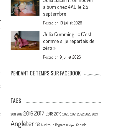
Julia Jacklin : un nouvel
n
album chez 4AD le 25
septembre
r
Posted on
10 juillet 2026
y
Julia Cumming : « C’est
l
comme si je repartais de
zéro »
a
Posted on
9 juillet 2026
o
,
PENDANT CE TEMPS SUR FACEBOOK
a
t
TAGS
t
2017
2016
c
2018
2019
2020
2021
2022
2023
2011
2012
2024
l
Angleterre
Australie
Canada
Beggars
Britpop