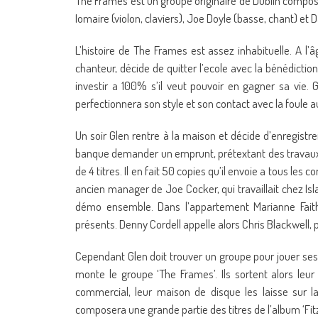
The Frames est un groupe originaire de Dublin compos
Iomaire (violon, claviers), Joe Doyle (basse, chant) et D
L’histoire de The Frames est assez inhabituelle. A l’
chanteur, décide de quitter l’ecole avec la bénédiction
investir a 100% s’il veut pouvoir en gagner sa vie. 
perfectionnera son style et son contact avec la foule a
Un soir Glen rentre à la maison et décide d’enregistr
banque demander un emprunt, prétextant des travaux s
de 4 titres. Il en fait 50 copies qu’il envoie a tous les
ancien manager de Joe Cocker, qui travaillait chez Isl
démo ensemble. Dans l’appartement Marianne Faithf
présents. Denny Cordell appelle alors Chris Blackwell, p
Cependant Glen doit trouver un groupe pour jouer ses 
monte le groupe ‘The Frames’. Ils sortent alors leur
commercial, leur maison de disque les laisse sur la 
composera une grande partie des titres de l’album ‘Fitz