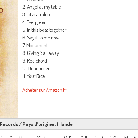
2. Angel at my table
3. Fitzcarraldo
4. Evergreen
5. In this boat together
6. Say it to me now
7. Monument
8. Giving it all away
9. Red chord
10. Denounced
11. Your Face
Acheter sur Amazon.fr
Records / Pays d’origine : Irlande