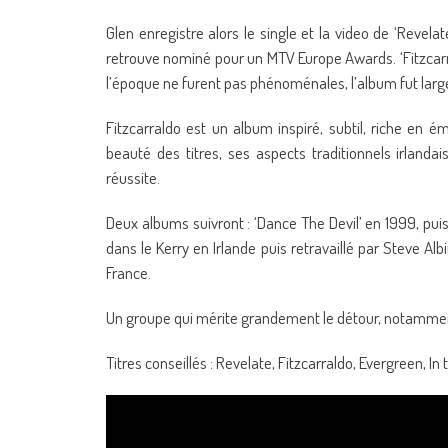
Glen enregistre alors le single et la video de ‘Revelate
retrouve nominé pour un MTV Europe Awards. ‘Fitzcarra
l’époque ne furent pas phénoménales, l’album fut largem
Fitzcarraldo est un album inspiré, subtil, riche en 
beauté des titres, ses aspects traditionnels irland
réussite.
Deux albums suivront : ‘Dance The Devil’ en 1999, puis
dans le Kerry en Irlande puis retravaillé par Steve A
France.
Un groupe qui mérite grandement le détour, notammen
Titres conseillés : Revelate, Fitzcarraldo, Evergreen, In 