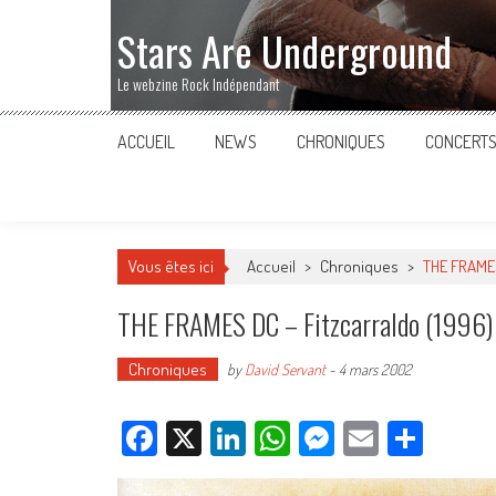
Stars Are Underground
Le webzine Rock Indépendant
ACCUEIL
NEWS
CHRONIQUES
CONCERT
Vous êtes ici
Accueil
>
Chroniques
>
THE FRAMES
THE FRAMES DC – Fitzcarraldo (1996)
Chroniques
by
David Servant
-
4 mars 2002
Facebook
X
LinkedIn
WhatsApp
Messenger
Email
Parta