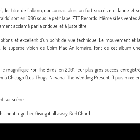
’, 1er titre de l’album, qui connait alors un fort succès en Irlande et s
ldo’ sort en 1996 sous le petit label ZTT Records. Même si les ventes 
ent acclamé par la critique, et à juste titre.
émotions et excellent d’un point de vue technique. Le mouvement et l
ais, le superbe violon de Colm Mac An Iomaire, font de cet album un
 le magnifique ‘For The Birds’ en 2001, leur plus gros succès, enregistr
lbini à Chicago (Les Thugs, Nirvana, The Wedding Present…) puis mixé e
t sur scène.
this boat together, Giving it all away, Red Chord