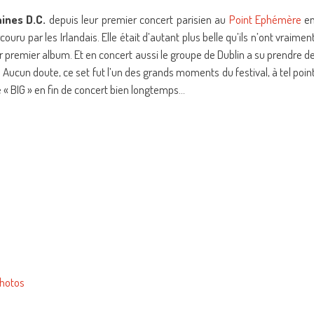
ines D.C.
depuis leur premier concert parisien au
Point Ephémère
e
ouru par les Irlandais. Elle était d’autant plus belle qu’ils n’ont vraimen
r premier album. Et en concert aussi le groupe de Dublin a su prendre d
à. Aucun doute, ce set fut l’un des grands moments du festival, à tel poin
tre « BIG » en fin de concert bien longtemps…
photos