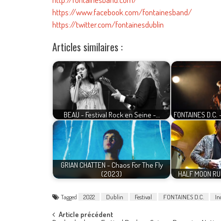
https://www.facebook.com/fontainesband/
https://twitter.com/fontainesdublin
Articles similaires :
BEAU - Festival Rock en Seine -…
FONTAINES D.C.
GRIAN CHATTEN - Chaos For The Fly
(2023)
HALF MOON RUN
Tagged
2022
Dublin
Festival
FONTAINES D.C.
In
Post
Article précédent