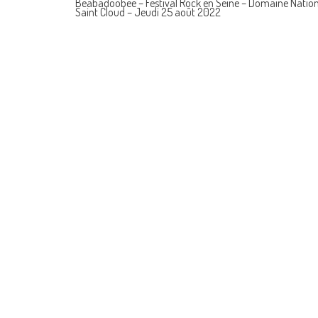
Beabadoobee – Festival Rock en Seine – Domaine Nation
Saint Cloud – Jeudi 25 août 2022
navigation