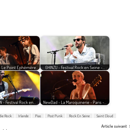
 - Le Point Ephémère…
GHINZU - Festival Rock en Seine -…
 - Festival Rock en…
NewDad - La Maroquinerie - Paris -…
die Rock
Irlande
Pias
Post Punk
Rock En Seine
Saint Cloud
Article suivant