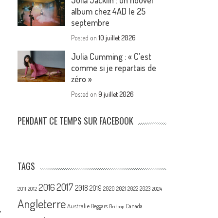
Julia Jacklin : un nouvel
album chez 4AD le 25
septembre
Posted on
10 juillet 2026
Julia Cumming : « C’est
comme si je repartais de
zéro »
Posted on
9 juillet 2026
PENDANT CE TEMPS SUR FACEBOOK
TAGS
2017
2016
2018
2019
2020
2021
2022
2023
2011
2012
2024
Angleterre
Australie
Canada
Beggars
Britpop