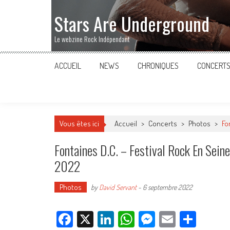
Stars Are Underground
Le webzine Rock Indépendant
ACCUEIL
NEWS
CHRONIQUES
CONCERT
Vous êtes ici
Accueil
>
Concerts
>
Photos
>
Fo
Fontaines D.C. – Festival Rock En Sein
2022
Photos
by
David Servant
-
6 septembre 2022
Facebook
X
LinkedIn
WhatsApp
Messenger
Email
Parta