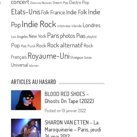
concert
e
Electro Pop
Dream Pop
Domino Records
Etats-Unis
Indie
France
Indie Folk
Folk
Indie Rock
Pop
Londres
interview
Irlande
Paris
Pias
photos
New York
Los Angeles
playlist
Rock alternatif
Pop
Rock
Rock
Post Punk
Royaume-Uni
Français
Shoegaze
Suède
Universal
Warner
ARTICLES AU HASARD
BLOOD RED SHOES –
Ghosts On Tape (2022)
Posted on
19 janvier 2022
SHARON VAN ETTEN – La
Maroquinerie – Paris, jeudi
24 mai 2012