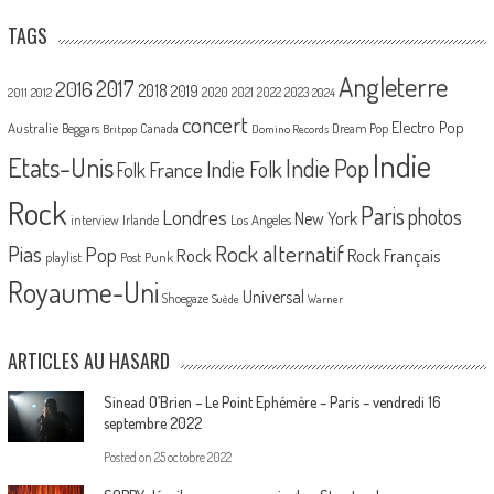
TAGS
Angleterre
2017
2016
2018
2019
2020
2021
2022
2023
2011
2012
2024
concert
Electro Pop
Australie
Canada
Beggars
Dream Pop
Britpop
Domino Records
Indie
Etats-Unis
Indie Pop
France
Indie Folk
Folk
Rock
Paris
Londres
photos
New York
Los Angeles
interview
Irlande
Pias
Rock alternatif
Pop
Rock
Rock Français
playlist
Post Punk
Royaume-Uni
Universal
Shoegaze
Suède
Warner
ARTICLES AU HASARD
Sinead O’Brien – Le Point Ephémère – Paris – vendredi 16
septembre 2022
Posted on
25 octobre 2022