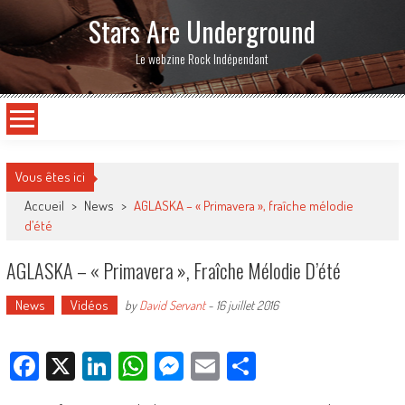
Stars Are Underground
Le webzine Rock Indépendant
Vous êtes ici
Accueil
>
News
>
AGLASKA – « Primavera », fraîche mélodie
d’été
AGLASKA – « Primavera », Fraîche Mélodie D’été
News
Vidéos
by
David Servant
-
16 juillet 2016
Facebook
X
LinkedIn
WhatsApp
Messenger
Email
Partager