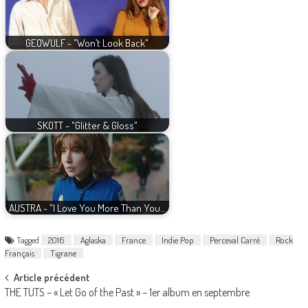
GEOWULF - "Won’t Look Back"
SKOTT - "Glitter & Gloss"
AUSTRA - "I Love You More Than You…
Tagged
2016
Aglaska
France
Indie Pop
Perceval Carré
Rock
Français
Tigrane
Post
Article précédent
THE TUTS – « Let Go of the Past » – 1er album en septembre
navigation