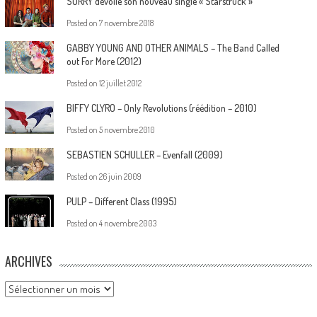
SORRY dévoile son nouveau single « Starstruck »
Posted on
7 novembre 2018
GABBY YOUNG AND OTHER ANIMALS – The Band Called
out For More (2012)
Posted on
12 juillet 2012
BIFFY CLYRO – Only Revolutions (réédition – 2010)
Posted on
5 novembre 2010
SEBASTIEN SCHULLER – Evenfall (2009)
Posted on
26 juin 2009
PULP – Different Class (1995)
Posted on
4 novembre 2003
ARCHIVES
Archives