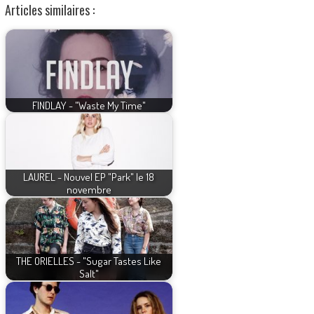
Articles similaires :
FINDLAY - "Waste My Time"
LAUREL - Nouvel EP "Park" le 18
novembre
THE ORIELLES - "Sugar Tastes Like
Salt"