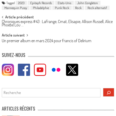
Tagged
2023
Epitaph Records
Etats-Unis
John Congleton
Mannequin Pussy
Philadelphie
Punk Rock
Rock
Rock alternatif
Post
Article précédent
Chroniques express #43 : LaFrange, Cmat, Elisapie, Allison Russell, Alice
navigation
Phoebe Lou …
Article suivant
Un premier album en mars 2024 pour Francis of Delirium
SUIVEZ-NOUS
Rechercher
ARTICLES RÉCENTS