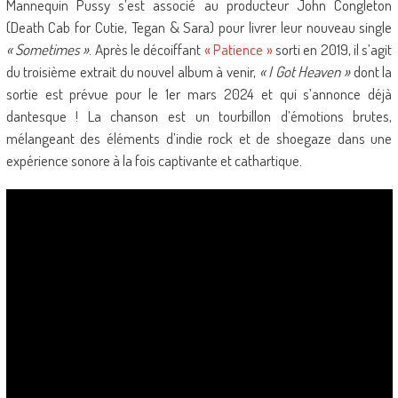
Mannequin Pussy s’est associé au producteur John Congleton
(Death Cab for Cutie, Tegan & Sara) pour livrer leur nouveau single
« Sometimes »
. Après le décoiffant
« Patience »
sorti en 2019, il s’agit
du troisième extrait du nouvel album à venir,
« I Got Heaven »
dont la
sortie est prévue pour le 1er mars 2024 et qui s’annonce déjà
dantesque ! La chanson est un tourbillon d’émotions brutes,
mélangeant des éléments d’indie rock et de shoegaze dans une
expérience sonore à la fois captivante et cathartique.