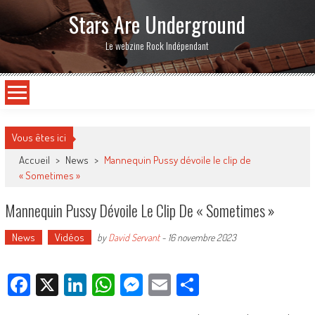
Stars Are Underground
Le webzine Rock Indépendant
Vous êtes ici
Accueil
>
News
>
Mannequin Pussy dévoile le clip de
« Sometimes »
Mannequin Pussy Dévoile Le Clip De « Sometimes »
News
Vidéos
by
David Servant
-
16 novembre 2023
Facebook
X
LinkedIn
WhatsApp
Messenger
Email
Partager