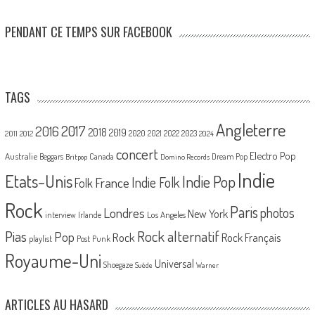
PENDANT CE TEMPS SUR FACEBOOK
TAGS
Angleterre
2017
2016
2018
2019
2020
2021
2022
2023
2011
2012
2024
concert
Electro Pop
Australie
Canada
Beggars
Dream Pop
Britpop
Domino Records
Indie
Etats-Unis
Indie Pop
France
Indie Folk
Folk
Rock
Paris
Londres
photos
New York
Los Angeles
interview
Irlande
Pias
Rock alternatif
Pop
Rock
Rock Français
playlist
Post Punk
Royaume-Uni
Universal
Shoegaze
Suède
Warner
ARTICLES AU HASARD