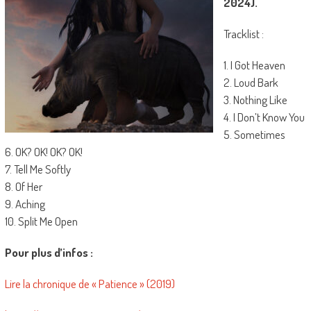
2024).
Tracklist :
1. I Got Heaven
2. Loud Bark
3. Nothing Like
4. I Don’t Know You
5. Sometimes
6. OK? OK! OK? OK!
7. Tell Me Softly
8. Of Her
9. Aching
10. Split Me Open
Pour plus d’infos :
Lire la chronique de « Patience » (2019)