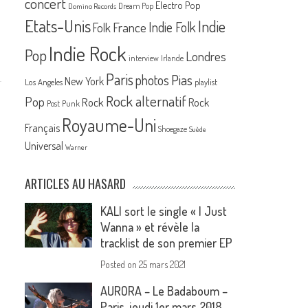
concert
Electro Pop
Dream Pop
Domino Records
Etats-Unis
Indie
France
Indie Folk
Folk
Indie Rock
Pop
Londres
interview
Irlande
Paris
Pias
photos
New York
Los Angeles
playlist
Rock alternatif
Pop
Rock
Rock
Post Punk
Royaume-Uni
Français
Shoegaze
Suède
Universal
Warner
ARTICLES AU HASARD
KALI sort le single « I Just
Wanna » et révèle la
tracklist de son premier EP
Posted on
25 mars 2021
AURORA – Le Badaboum –
Paris, jeudi 1er mars 2018