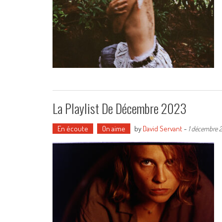
La Playlist De Décembre 2023
En écoute
On aime
by
David Servant
-
1 décembre 