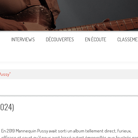
S
INTERVIEWS
DÉCOUVERTES
EN ÉCOUTE
CLASSEME
Pussy"
2024)
En 2019 Mannequin Pussy avait sorti un album tellement direct, furieux,
efficace et court qu’il nous avait laissé autant émerveillés que frustrés par