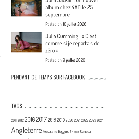
Julia Jacklin : un nouvel
album chez 4AD le 25
septembre
Posted on
10 juillet 2026
,
Julia Cumming : « C’est
comme si je repartais de
zéro »
Posted on
9 juillet 2026
PENDANT CE TEMPS SUR FACEBOOK
c
TAGS
2017
2016
2018
2019
2020
2021
2022
2023
2011
2012
2024
Angleterre
Australie
Canada
Beggars
Britpop