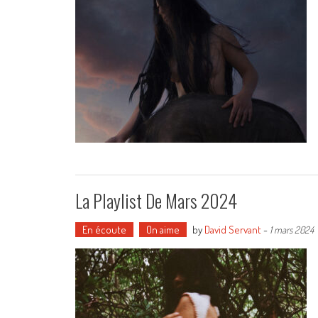
La Playlist De Mars 2024
En écoute
On aime
by
David Servant
-
1 mars 2024