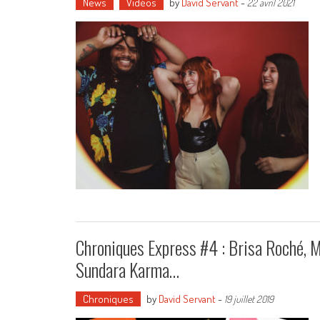
News
Vidéos
by
David Servant
-
22 avril 2021
Chroniques Express #4 : Brisa Roché, M
Sundara Karma…
Chroniques
by
David Servant
-
19 juillet 2019