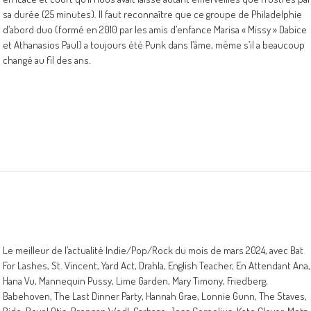
sa durée (25 minutes). Il faut reconnaître que ce groupe de Philadelphie
d’abord duo (formé en 2010 par les amis d’enfance Marisa « Missy » Dabice
et Athanasios Paul) a toujours été Punk dans l’âme, même s’il a beaucoup
changé au fil des ans.
Le meilleur de l’actualité Indie/Pop/Rock du mois de mars 2024, avec Bat
For Lashes, St. Vincent, Yard Act, Drahla, English Teacher, En Attendant Ana,
Hana Vu, Mannequin Pussy, Lime Garden, Mary Timony, Friedberg,
Babehoven, The Last Dinner Party, Hannah Grae, Lonnie Gunn, The Staves,