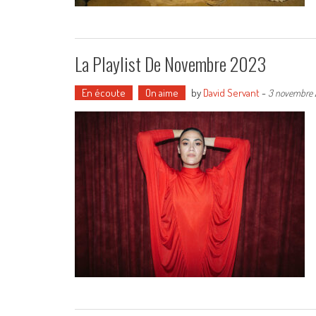
La Playlist De Novembre 2023
En écoute
On aime
by
David Servant
-
3 novembre