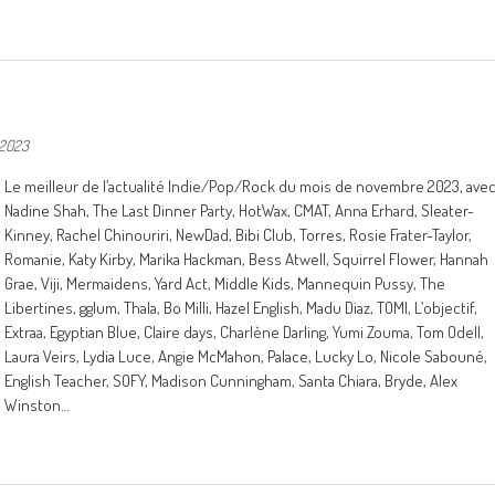
 2023
Le meilleur de l’actualité Indie/Pop/Rock du mois de novembre 2023, ave
Nadine Shah, The Last Dinner Party, HotWax, CMAT, Anna Erhard, Sleater-
Kinney, Rachel Chinouriri, NewDad, Bibi Club, Torres, Rosie Frater-Taylor,
Romanie, Katy Kirby, Marika Hackman, Bess Atwell, Squirrel Flower, Hannah
Grae, Viji, Mermaidens, Yard Act, Middle Kids, Mannequin Pussy, The
Libertines, gglum, Thala, Bo Milli, Hazel English, Madu Diaz, TOMI, L’objectif,
Extraa, Egyptian Blue, Claire days, Charlène Darling, Yumi Zouma, Tom Odell,
Laura Veirs, Lydia Luce, Angie McMahon, Palace, Lucky Lo, Nicole Sabouné,
English Teacher, SOFY, Madison Cunningham, Santa Chiara, Bryde, Alex
Winston…