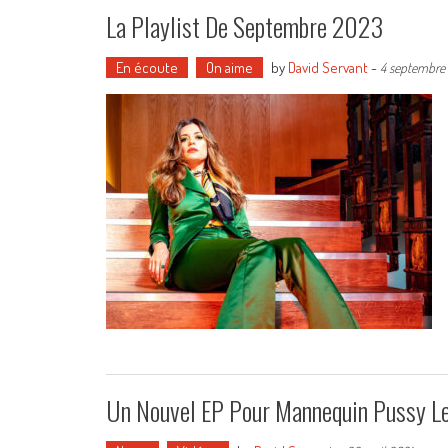
La Playlist De Septembre 2023
En écoute
On aime
by
David Servant
-
4 septembre
Un Nouvel EP Pour Mannequin Pussy L