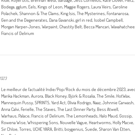
Ride, Royel Otis, Brennan Wedl, Garbage, Jess Cornelius, Kate Clover, Metz,
Bodega, gglum, Eels, Kings of Leon, Maggie Rogers, Laura Veirs, Caroline
Polachek, Shannon & The Clams, King Isis, The Mysterines, Fontanarosa,
Gen and the Degenerates, Dana Gavanski, girl in red, Isobel Campbell,
Morgan Harper-Jones, Warpaint, Chastity Belt, Becca Mancari, Waxahatchee
Francis of Delirium
2023
Le meilleur de l’actualité Indie/Pop/Rock du mois de décembre 2023, ave
Marika Hackman, Aurora, Black Honey, Björk & Rosalia, The Smile, HotWax,
Mannequin Pussy, SPRINTS, Yard Act, Olivia Rodrigo, Naaz, Johnnie Carwash,
Anna Calvi, Ferielle, The Staves, The Last Dinner Party, Bess Atwell,
Warhaus, Palace, Francis of Delirium, The Lemonheads, Halo Maud, Gossip,
Rowena Wise, Whispering Sons, Nouvelle Vague, Heartworms, Holly Macve,
Sir Chloe, Torres, UCHE YARA, Britti, boygenius, Suede, Sharon Van Etten,