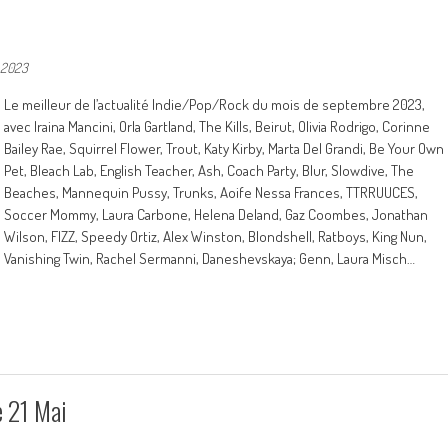
 2023
Le meilleur de l’actualité Indie/Pop/Rock du mois de septembre 2023,
avec Iraina Mancini, Orla Gartland, The Kills, Beirut, Olivia Rodrigo, Corinne
Bailey Rae, Squirrel Flower, Trout, Katy Kirby, Marta Del Grandi, Be Your Own
Pet, Bleach Lab, English Teacher, Ash, Coach Party, Blur, Slowdive, The
Beaches, Mannequin Pussy, Trunks, Aoife Nessa Frances, TTRRUUCES,
Soccer Mommy, Laura Carbone, Helena Deland, Gaz Coombes, Jonathan
Wilson, FIZZ, Speedy Ortiz, Alex Winston, Blondshell, Ratboys, King Nun,
Vanishing Twin, Rachel Sermanni, Daneshevskaya; Genn, Laura Misch…
e 21 Mai