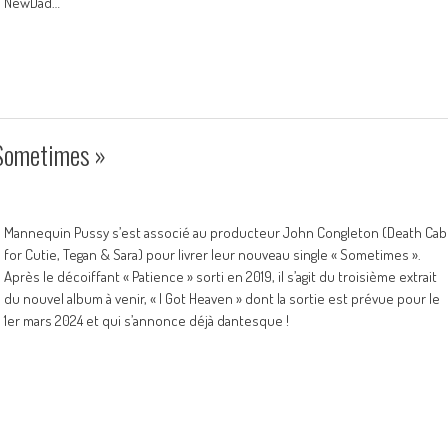
NewDad…
 Sometimes »
Mannequin Pussy s’est associé au producteur John Congleton (Death Cab
for Cutie, Tegan & Sara) pour livrer leur nouveau single « Sometimes ».
Après le décoiffant « Patience » sorti en 2019, il s’agit du troisième extrait
du nouvel album à venir, « I Got Heaven » dont la sortie est prévue pour le
1er mars 2024 et qui s’annonce déjà dantesque !