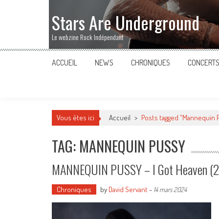
Stars Are Underground
Le webzine Rock Indépendant
ACCUEIL
NEWS
CHRONIQUES
CONCERT
Vous êtes ici
Accueil
>
Posts tagged "Mannequin 
TAG: MANNEQUIN PUSSY
MANNEQUIN PUSSY – I Got Heaven (
Chroniques
by
David Servant
-
14 mars 2024