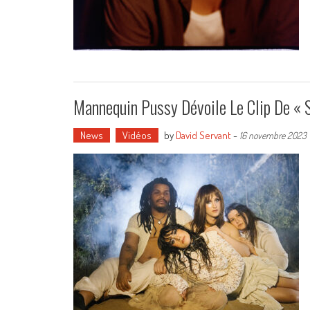
Mannequin Pussy Dévoile Le Clip De «
News
Vidéos
by
David Servant
-
16 novembre 2023