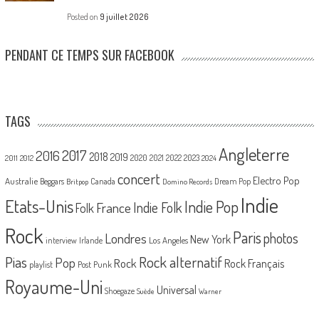
Posted on
9 juillet 2026
PENDANT CE TEMPS SUR FACEBOOK
TAGS
Angleterre
2017
2016
2018
2019
2020
2021
2022
2023
2011
2012
2024
concert
Electro Pop
Australie
Canada
Beggars
Dream Pop
Britpop
Domino Records
Indie
Etats-Unis
Indie Pop
France
Indie Folk
Folk
Rock
Paris
Londres
photos
New York
Los Angeles
interview
Irlande
Pias
Rock alternatif
Pop
Rock
Rock Français
playlist
Post Punk
Royaume-Uni
Universal
Shoegaze
Suède
Warner