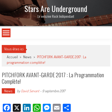
Stars Are Underground
Le webzine Rock Indépendant
Vous êtes ici
Accueil
>
News
>
PITCHFORK AVANT-GARDE 2017 : La
programmation complète!
PITCHFORK AVANT-GARDE 2017 : La Programmation
Complète!
News
by
David Servant
-
9 septembre 2017
Facebook
X
LinkedIn
WhatsApp
Messenger
Email
Partager