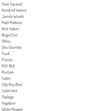
Hare Squead
Hundred Waters
Jamila Woods
Matt Maltese
Nick Hakim
Noga Erez
Oklou
Oko Ebombo
Pauli
Priests
RAY BLK
Rostam
Sälen
Silly Boy Blue
Soleil Vert
Triplego
Vagabon
White Reaper