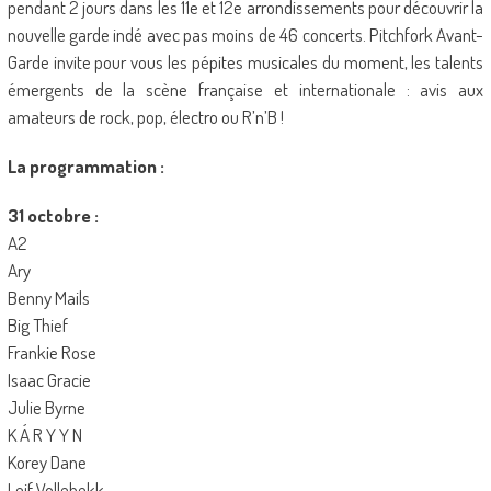
pendant 2 jours dans les 11e et 12e arrondissements pour découvrir la
nouvelle garde indé avec pas moins de 46 concerts. Pitchfork Avant-
Garde invite pour vous les pépites musicales du moment, les talents
émergents de la scène française et internationale : avis aux
amateurs de rock, pop, électro ou R’n’B !
La programmation :
31 octobre :
A2
Ary
Benny Mails
Big Thief
Frankie Rose
Isaac Gracie
Julie Byrne
K Á R Y Y N
Korey Dane
Leif Vollebekk