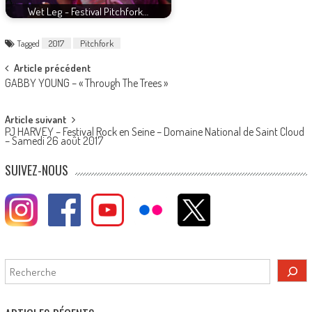
Wet Leg - Festival Pitchfork…
Tagged
2017
Pitchfork
Post
Article précédent
GABBY YOUNG – « Through The Trees »
navigation
Article suivant
PJ HARVEY – Festival Rock en Seine – Domaine National de Saint Cloud
– Samedi 26 août 2017
SUIVEZ-NOUS
Rechercher