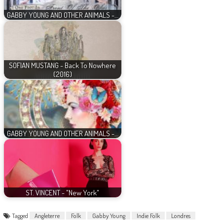
GABBY YOUNG AND OTHER ANIMALS -…
SOFIAN MUSTANG - Back To Nowhere
(2016)
GABBY YOUNG AND OTHER ANIMALS -…
ST. VINCENT - "New York"
Tagged
Angleterre
Folk
Gabby Young
Indie Folk
Londres