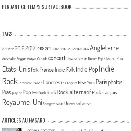
PENDANT CE TEMPS SUR FACEBOOK
TAGS
Angleterre
2017
2016
2018
2019
2020
2021
2022
2023
2011
2012
2024
concert
Electro Pop
Australie
Canada
Beggars
Dream Pop
Britpop
Domino Records
Indie
Etats-Unis
Indie Pop
France
Indie Folk
Folk
Rock
Paris
Londres
photos
New York
Los Angeles
interview
Irlande
Pias
Rock alternatif
Pop
Rock
Rock Français
playlist
Post Punk
Royaume-Uni
Universal
Shoegaze
Suède
Warner
ARTICLES AU HASARD