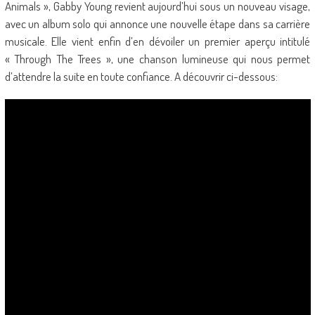
Animals », Gabby Young revient aujourd’hui sous un nouveau visage,
avec un album solo qui annonce une nouvelle étape dans sa carrière
musicale. Elle vient enfin d’en dévoiler un premier aperçu intitulé
« Through The Trees », une chanson lumineuse qui nous permet
d’attendre la suite en toute confiance. A découvrir ci-dessous: