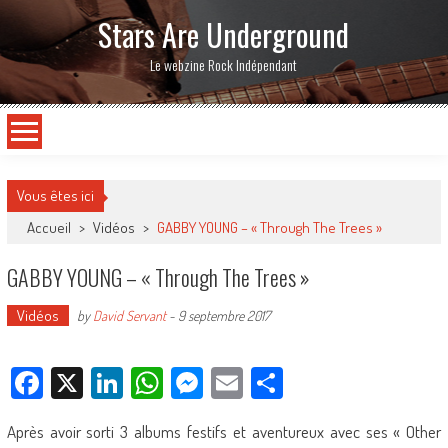
Stars Are Underground
Le webzine Rock Indépendant
Vous êtes ici
Accueil
>
Vidéos
>
GABBY YOUNG – « Through The Trees »
GABBY YOUNG – « Through The Trees »
Vidéos
by
David Servant
-
9 septembre 2017
Facebook
X
LinkedIn
WhatsApp
Messenger
Email
Partager
Après avoir sorti 3 albums festifs et aventureux avec ses « Other