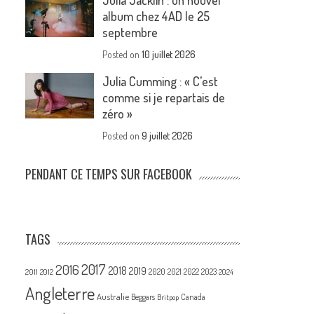
Julia Jacklin : un nouvel
album chez 4AD le 25
septembre
Posted on
10 juillet 2026
Julia Cumming : « C’est
comme si je repartais de
zéro »
Posted on
9 juillet 2026
PENDANT CE TEMPS SUR FACEBOOK
TAGS
2017
2016
2018
2019
2020
2021
2022
2023
2011
2012
2024
Angleterre
Australie
Canada
Beggars
Britpop