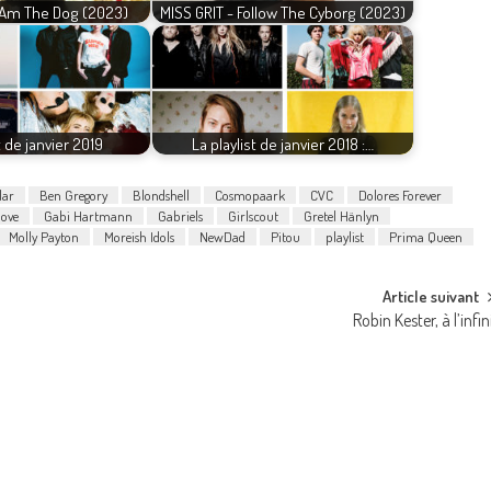
I Am The Dog (2023)
MISS GRIT - Follow The Cyborg (2023)
t de janvier 2019
La playlist de janvier 2018 :…
lar
Ben Gregory
Blondshell
Cosmopaark
CVC
Dolores Forever
love
Gabi Hartmann
Gabriels
Girlscout
Gretel Hänlyn
Molly Payton
Moreish Idols
NewDad
Pitou
playlist
Prima Queen
Article suivant
Robin Kester, à l’infin