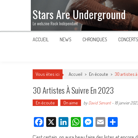
Stars Are Underground
Le webzine Rock Indépendant
ACCUEIL
NEWS
CHRONIQUES
CONCERT
Vous êtes ici
Accueil
>
En écoute
>
30 artistes 
30 Artistes À Suivre En 2023
En écoute
On aime
by
David Servant
-
18 janvier 202
Facebook
X
LinkedIn
WhatsApp
Messenger
Email
Parta
C’est certain, on aura beau faire des listes et encore de