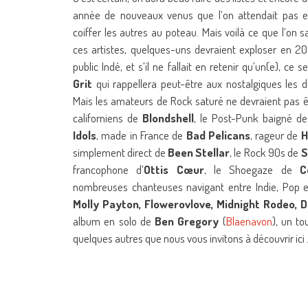
année de nouveaux venus que l’on attendait pas en
coiffer les autres au poteau. Mais voilà ce que l’on sa
ces artistes, quelques-uns devraient exploser en 2
public Indé, et s’il ne fallait en retenir qu’un(e), ce 
Grit
qui rappellera peut-être aux nostalgiques les
Mais les amateurs de Rock saturé ne devraient pas êt
californiens de
Blondshell
, le Post-Punk baigné d
Idols
, made in France de
Bad Pelicans
, rageur de
H
simplement direct de
Been Stellar
, le Rock 90s de
S
francophone d’
Ottis Cœur
, le Shoegaze de
C
nombreuses chanteuses navigant entre Indie, Pop e
Molly Payton, Flowerovlove, Midnight Rodeo, D
album en solo de
Ben Gregory
(
Blaenavon
), un t
quelques autres que nous vous invitons à découvrir ici