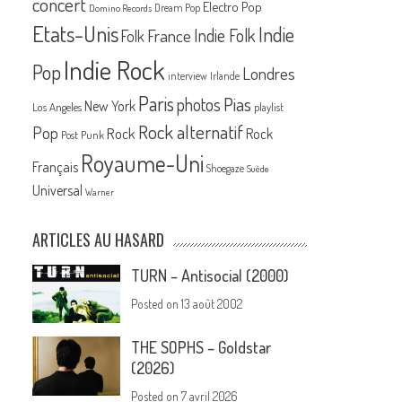
concert
Electro Pop
Dream Pop
Domino Records
Etats-Unis
Indie
France
Indie Folk
Folk
Indie Rock
Pop
Londres
interview
Irlande
Paris
Pias
photos
New York
Los Angeles
playlist
Rock alternatif
Pop
Rock
Rock
Post Punk
Royaume-Uni
Français
Shoegaze
Suède
Universal
Warner
ARTICLES AU HASARD
TURN – Antisocial (2000)
Posted on
13 août 2002
THE SOPHS – Goldstar
(2026)
Posted on
7 avril 2026