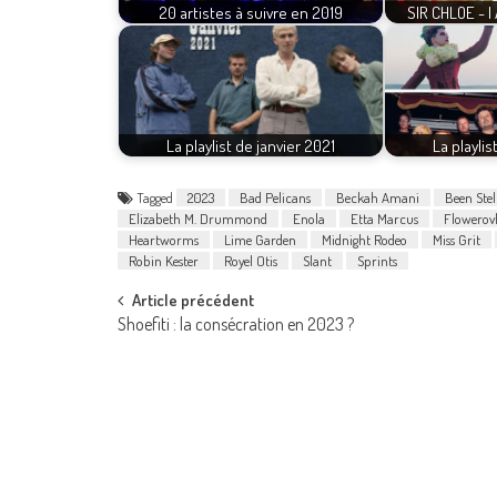
20 artistes à suivre en 2019
SIR CHLOE - 
La playlist de janvier 2021
La playlis
Tagged
2023
Bad Pelicans
Beckah Amani
Been Stel
Elizabeth M. Drummond
Enola
Etta Marcus
Flowerov
Heartworms
Lime Garden
Midnight Rodeo
Miss Grit
Robin Kester
Royel Otis
Slant
Sprints
Post
Article précédent
Shoefiti : la consécration en 2023 ?
navigation