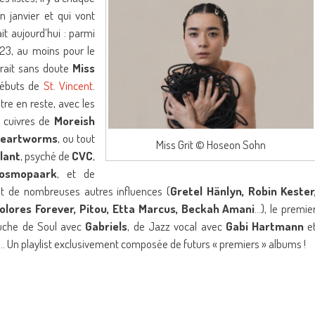
 janvier et qui vont
it aujourd’hui : parmi
023, au moins pour le
serait sans doute
Miss
 débuts de
St. Vincent
.
re en reste, avec les
e cuivres de
Moreish
eartworms
, ou tout
Miss Grit © Hoseon Sohn
lant
, psyché de
CVC
,
osmopaark
, et de
t de nombreuses autres influences (
Gretel Hänlyn, Robin Kester
olores Forever, Pitou, Etta Marcus, Beckah Amani
…), le premie
ouche de Soul avec
Gabriels
, de Jazz vocal avec
Gabi Hartmann
e
 … Un playlist exclusivement composée de futurs « premiers » albums !