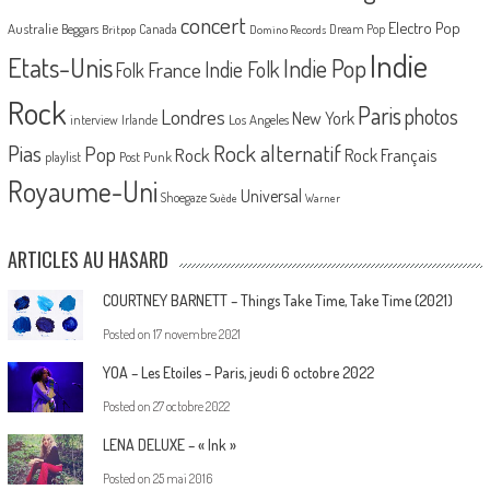
concert
Electro Pop
Australie
Canada
Beggars
Dream Pop
Britpop
Domino Records
Indie
Etats-Unis
Indie Pop
France
Indie Folk
Folk
Rock
Paris
Londres
photos
New York
Los Angeles
interview
Irlande
Pias
Rock alternatif
Pop
Rock
Rock Français
playlist
Post Punk
Royaume-Uni
Universal
Shoegaze
Suède
Warner
ARTICLES AU HASARD
COURTNEY BARNETT – Things Take Time, Take Time (2021)
Posted on
17 novembre 2021
YOA – Les Etoiles – Paris, jeudi 6 octobre 2022
Posted on
27 octobre 2022
LENA DELUXE – « Ink »
Posted on
25 mai 2016