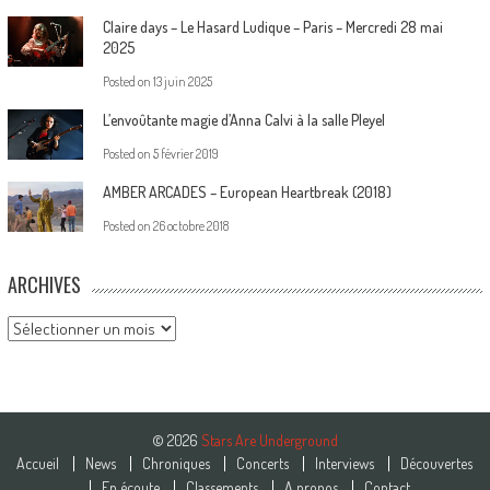
Claire days – Le Hasard Ludique – Paris – Mercredi 28 mai
2025
Posted on
13 juin 2025
L’envoûtante magie d’Anna Calvi à la salle Pleyel
Posted on
5 février 2019
AMBER ARCADES – European Heartbreak (2018)
Posted on
26 octobre 2018
ARCHIVES
Archives
© 2026
Stars Are Underground
Accueil
News
Chroniques
Concerts
Interviews
Découvertes
En écoute
Classements
A propos
Contact