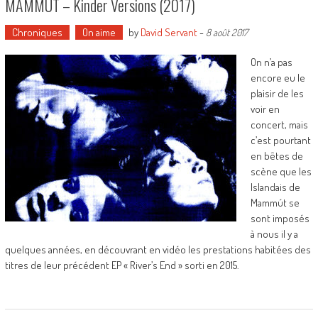
MAMMÚT – Kinder Versions (2017)
Chroniques
On aime
by
David Servant
-
8 août 2017
On n’a pas
encore eu le
plaisir de les
voir en
concert, mais
c’est pourtant
en bêtes de
scène que les
Islandais de
Mammút se
sont imposés
à nous il y a
quelques années, en découvrant en vidéo les prestations habitées des
titres de leur précédent EP « River’s End » sorti en 2015.