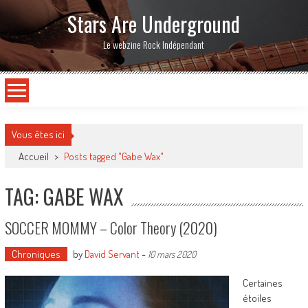
Stars Are Underground
Le webzine Rock Indépendant
Vous êtes ici
Accueil
>
Posts tagged "Gabe Wax"
TAG: GABE WAX
SOCCER MOMMY – Color Theory (2020)
Chroniques
by
David Servant
-
10 mars 2020
Certaines
étoiles