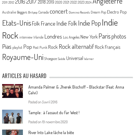
Angleterre
2017
2016
2018
2019
2020
2021
2022
2023
2011
2012
2024
concert
Electro Pop
Australie
Canada
Beggars
Dream Pop
Britpop
Domino Records
Indie
Etats-Unis
Indie Pop
France
Indie Folk
Folk
Rock
Paris
Londres
photos
New York
Los Angeles
interview
Irlande
Pias
Rock alternatif
Pop
Rock
Rock Français
playlist
Post Punk
Royaume-Uni
Universal
Shoegaze
Suède
Warner
ARTICLES AU HASARD
Amanda Palmer & Jherek Bischoff – Blackstar (Feat. Anna
Calvi)
Posted on
5 avril 2016
Tample : à l’assaut du Far West !
Posted on
19 novembre 2020
River Into Lake lâche la bête