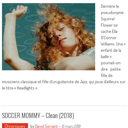
Derrière le
pseudonyme
Squirrel
Flower se
cache Ella
O’Connor
Williams. Une «
enfant de la
balle »
pourrait-on
dire : petite
fille de
musiciens classique et fille d’un guitariste de Jazz, qui joue d’ailleurs sur
le titre « Headlights ».
SOCCER MOMMY – Clean (2018)
Chroniques
by
David Servant
-
15 mars 2018