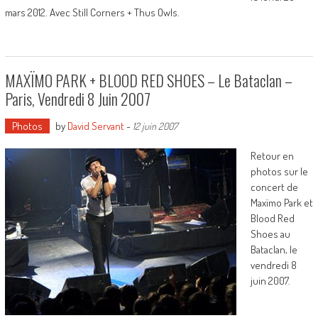
mars 2012. Avec Still Corners + Thus Owls.
MAXÏMO PARK + BLOOD RED SHOES – Le Bataclan –
Paris, Vendredi 8 Juin 2007
Photos
by
David Servant
-
12 juin 2007
Retour en
photos sur le
concert de
Maxïmo Park et
Blood Red
Shoes au
Bataclan, le
vendredi 8
juin 2007.