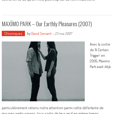
MAXÏMO PARK – Our Earthly Pleasures (2007)
Chroniques
by
David Servant
-
23 mai 2007
Avec la sortie
de ‘A Certain
Trigger’ en
2005, Maxïmo
Park avait déjà
particulièrement retenu notre attention parmi cette déferlante de
groupes anglo-saxons, tous sortis de leur œuf en même temps,