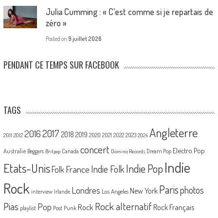
Julia Cumming : « C’est comme si je repartais de
zéro »
Posted on
9 juillet 2026
PENDANT CE TEMPS SUR FACEBOOK
TAGS
Angleterre
2017
2016
2018
2019
2020
2021
2022
2023
2011
2012
2024
concert
Electro Pop
Australie
Canada
Beggars
Dream Pop
Britpop
Domino Records
Indie
Etats-Unis
Indie Pop
France
Indie Folk
Folk
Rock
Paris
Londres
photos
New York
Los Angeles
interview
Irlande
Pias
Rock alternatif
Pop
Rock
Rock Français
playlist
Post Punk