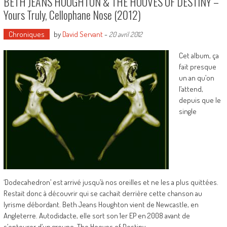
BETH JEANS HOUGHTON & THE HOOVES OF DESTINY –
Yours Truly, Cellophane Nose (2012)
Chroniques
by
David Servant
-
20 avril 2012
Cet album, ça
fait presque
un an qu’on
l’attend,
depuis que le
single
‘Dodecahedron’ est arrivé jusqu’à nos oreilles et ne les a plus quittées.
Restait donc à découvrir qui se cachait derrière cette chanson au
lyrisme débordant. Beth Jeans Houghton vient de Newcastle, en
Angleterre. Autodidacte, elle sort son 1er EP en 2008 avant de
s’entourer d’un groupe, The Hooves of Destiny.