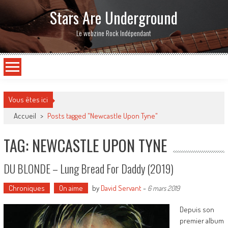
Stars Are Underground
Le webzine Rock Indépendant
Vous êtes ici
Accueil
>
Posts tagged "Newcastle Upon Tyne"
TAG: NEWCASTLE UPON TYNE
DU BLONDE – Lung Bread For Daddy (2019)
Chroniques
On aime
by
David Servant
-
6 mars 2019
Depuis son
premier album