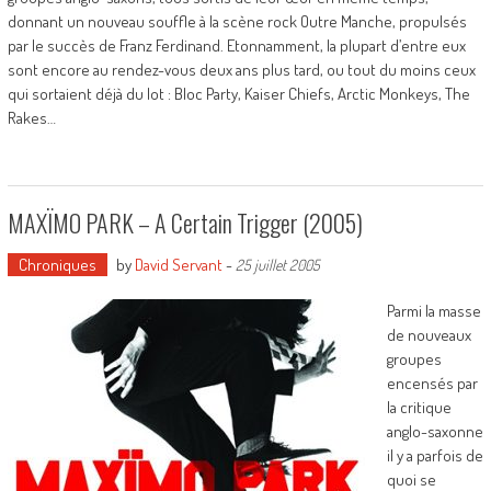
donnant un nouveau souffle à la scène rock Outre Manche, propulsés
par le succès de Franz Ferdinand. Etonnamment, la plupart d’entre eux
sont encore au rendez-vous deux ans plus tard, ou tout du moins ceux
qui sortaient déjà du lot : Bloc Party, Kaiser Chiefs, Arctic Monkeys, The
Rakes…
MAXÏMO PARK – A Certain Trigger (2005)
Chroniques
by
David Servant
-
25 juillet 2005
Parmi la masse
de nouveaux
groupes
encensés par
la critique
anglo-saxonne
il y a parfois de
quoi se