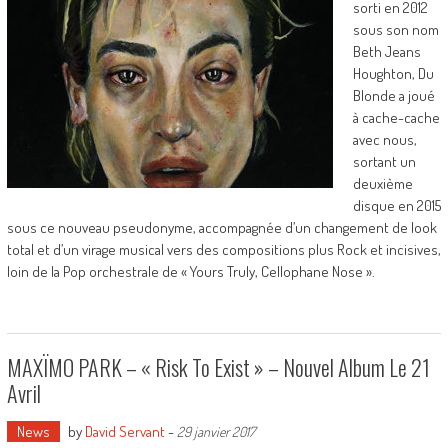
sorti en 2012
sous son nom
Beth Jeans
Houghton, Du
Blonde a joué
à cache-cache
avec nous,
sortant un
deuxième
disque en 2015
sous ce nouveau pseudonyme, accompagnée d’un changement de look
total et d’un virage musical vers des compositions plus Rock et incisives,
loin de la Pop orchestrale de « Yours Truly, Cellophane Nose ».
MAXÏMO PARK – « Risk To Exist » – Nouvel Album Le 21
Avril
News
by
David Servant
-
29 janvier 2017