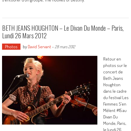
BETH JEANS HOUGHTON – Le Divan Du Monde – Paris,
Lundi 26 Mars 2012
Photos
by
David Servant
-
28 mars 2012
Retour en
photos sur le
concert de
Beth Jeans
Houghton
dans le cadre
du festival Les
Femmes S’en
Mêlent #15 au
Divan Du
Monde, Paris,
le lundi 26