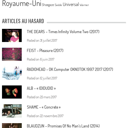
Royaume-Uni
Universal
Shoegaze
Suède
Warner
ARTICLES AU HASARD
THE DEARS – Times Infinity Volume Two (2017)
Posted on
31 juillet 2017
FEIST – Pleasure (2017)
Posted on
6 juin 2017
RADIOHEAD – OK Computer OKNOTOK 1997 2017 (2017)
Posted on
12 juillet 2017
ALB – « IDIDUDID »
Posted on
25 mars 2017
SHAME – « Concrete »
Posted on
22 novembre 2017
BLAUDZUN – Promises Of No Man’s Land (2014)