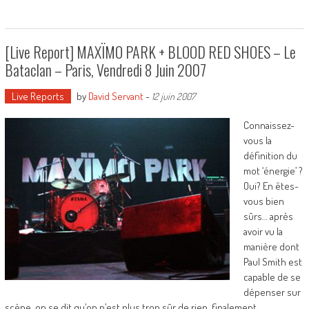
[Live Report] MAXÏMO PARK + BLOOD RED SHOES – Le
Bataclan – Paris, Vendredi 8 Juin 2007
Live Reports
by
David Servant
-
12 juin 2007
Connaissez-
vous la
définition du
mot ‘énergie’ ?
Oui? En êtes-
vous bien
sûrs… après
avoir vu la
manière dont
Paul Smith est
capable de se
dépenser sur
scène, on se dit qu’on n’est plus trop sûr de rien, finalement.