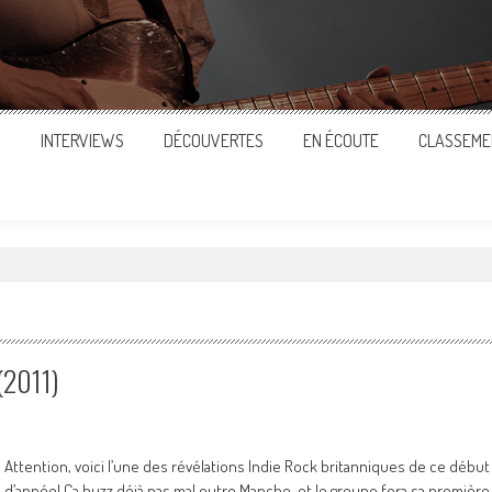
S
INTERVIEWS
DÉCOUVERTES
EN ÉCOUTE
CLASSEME
"
(2011)
Attention, voici l’une des révélations Indie Rock britanniques de ce début
d’année! Ca buzz déjà pas mal outre Manche, et le groupe fera sa première