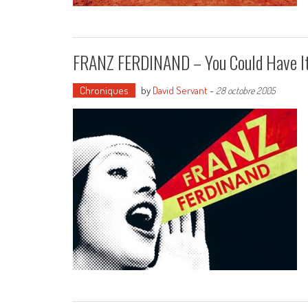
FRANZ FERDINAND – You Could Have I
Chroniques
by
David Servant
-
28 octobre 2005