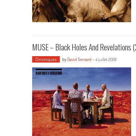
MUSE – Black Holes And Revelations 
Chroniques
by
David Servant
-
4 juillet 2006