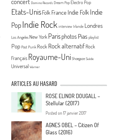
concert
Electro Pop
Dream Pop
Domino Records
Etats-Unis
Indie
France
Indie Folk
Folk
Indie Rock
Pop
Londres
interview
Irlande
Paris
Pias
photos
New York
Los Angeles
playlist
Rock alternatif
Pop
Rock
Rock
Post Punk
Royaume-Uni
Français
Shoegaze
Suède
Universal
Warner
ARTICLES AU HASARD
ROSE ELINOR DOUGALL –
Stellular (2017)
Posted on
17 janvier 2017
AGNES OBEL – Citizen Of
Glass (2016)