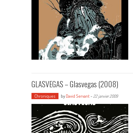
GLASVEGAS – Glasvegas (2008)
Chroniques
by
David Servant
-
22 janvier 2009