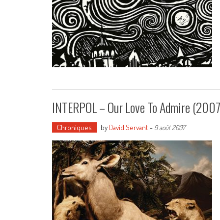
INTERPOL – Our Love To Admire (2007
Chroniques
by
David Servant
-
9 août 2007