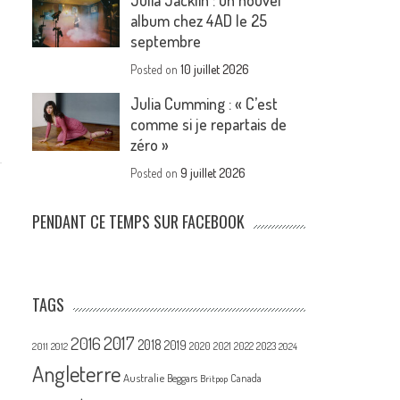
Julia Jacklin : un nouvel
album chez 4AD le 25
septembre
Posted on
10 juillet 2026
Julia Cumming : « C’est
comme si je repartais de
zéro »
Posted on
9 juillet 2026
PENDANT CE TEMPS SUR FACEBOOK
TAGS
2017
2016
2018
2019
2020
2021
2022
2023
2011
2012
2024
Angleterre
Australie
Canada
Beggars
Britpop