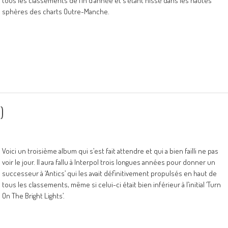
tous les classements de fin d’année et s’étant hissé dans les hautes
sphères des charts Outre-Manche.
)
Voici un troisième album qui s’est fait attendre et qui a bien failli ne pas
voir le jour. Il aura fallu à Interpol trois longues années pour donner un
successeur à ‘Antics’ qui les avait définitivement propulsés en haut de
tous les classements, même si celui-ci était bien inférieur à l’initial ‘Turn
On The Bright Lights’.