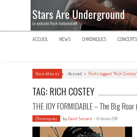
Stars Are Underground
Le webzine Rock Indépendant
ACCUEIL
NEWS
CHRONIQUES
CONCERT
Vous êtes ici
Accueil
>
Posts tagged "Rich Costey
TAG: RICH COSTEY
THE JOY FORMIDABLE – The Big Roar 
Chroniques
by
David Servant
-
15 février 2011