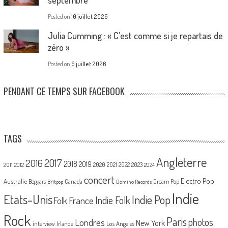
septembre
Posted on
10 juillet 2026
Julia Cumming : « C’est comme si je repartais de
zéro »
Posted on
9 juillet 2026
PENDANT CE TEMPS SUR FACEBOOK
TAGS
Angleterre
2017
2016
2018
2019
2020
2021
2022
2023
2011
2012
2024
concert
Electro Pop
Australie
Canada
Beggars
Dream Pop
Britpop
Domino Records
Indie
Etats-Unis
Indie Pop
France
Indie Folk
Folk
Rock
Paris
Londres
photos
New York
Los Angeles
interview
Irlande