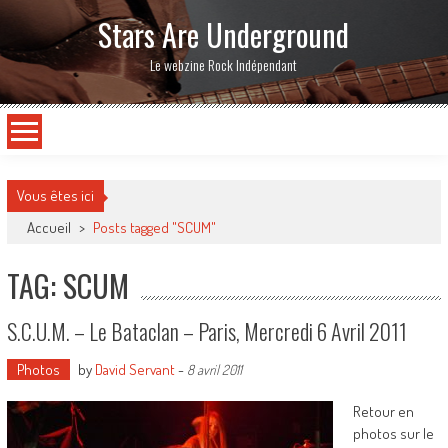
Stars Are Underground
Le webzine Rock Indépendant
Vous êtes ici
Accueil
>
Posts tagged "SCUM"
TAG: SCUM
S.C.U.M. – Le Bataclan – Paris, Mercredi 6 Avril 2011
Photos
by
David Servant
-
8 avril 2011
Retour en
photos sur le