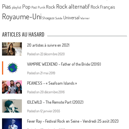
Pias
Rock alternatif
Pop
Rock
Rock Français
playlist
Post Punk
Royaume-Uni
Universal
Shoegaze
Suède
Warner
ARTICLES AU HASARD
20 artistes à suivre en 2021
Posted on
22 décembre 2020
VAMPIRE WEEKEND – Father of the Bride (2019)
Posted on
21 mai 2019
PEANESS – « Seafoam Islands »
Posted on
20 décembre 2016
IDLEWILD – The Remote Part (2002)
Posted on
12 janvier 2005
Fever Ray – Festival Rock en Seine – Vendredi 25 août 2023