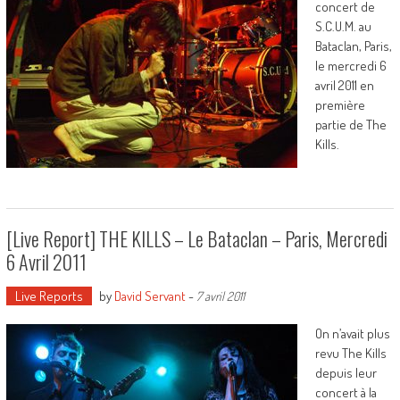
concert de
S.C.U.M. au
Bataclan, Paris,
le mercredi 6
avril 2011 en
première
partie de The
Kills.
[Live Report] THE KILLS – Le Bataclan – Paris, Mercredi
6 Avril 2011
Live Reports
by
David Servant
-
7 avril 2011
On n’avait plus
revu The Kills
depuis leur
concert à la