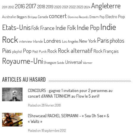
Angleterre
2017
2016
2018
2019
2020
2021
2022
2023
2011
2012
2024
concert
Electro Pop
Australie
Canada
Beggars
Dream Pop
Britpop
Domino Records
Indie
Etats-Unis
Indie Pop
France
Indie Folk
Folk
Rock
Paris
Londres
photos
New York
Los Angeles
interview
Irlande
Pias
Rock alternatif
Pop
Rock
Rock Français
playlist
Post Punk
Royaume-Uni
Universal
Shoegaze
Suède
Warner
ARTICLES AU HASARD
CONCOURS : gagnez 1 invitation pour 2 personnes au
concert d’ANNA TERNHEIM au Flow le 5 avril!
Posted on
28 février 2018
[Showcase] RACHEL SERMANNI – « Sea Oh See » &
« Waltz »
Posted on
18 septembre 2012