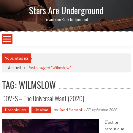
Stars Are Underground
Le webzine Rock Indépendant
Vous êtes ici
Accueil
>
Posts tagged "Wilmslow"
TAG: WILMSLOW
DOVES – The Universal Want (2020)
Chroniques
On aime
by
David Servant
-
22 septembre 2020
C’est un
retour que