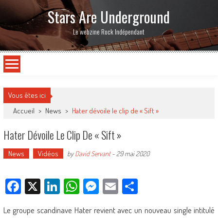
Stars Are Underground
Le webzine Rock Indépendant
Vous êtes ici
Accueil
>
News
>
Hater dévoile le clip de « Sift »
Hater Dévoile Le Clip De « Sift »
News
Vidéos
by
David Servant
-
29 mai 2020
Facebook
X
LinkedIn
WhatsApp
Messenger
Email
Partager
Le groupe scandinave Hater revient avec un nouveau single intitulé