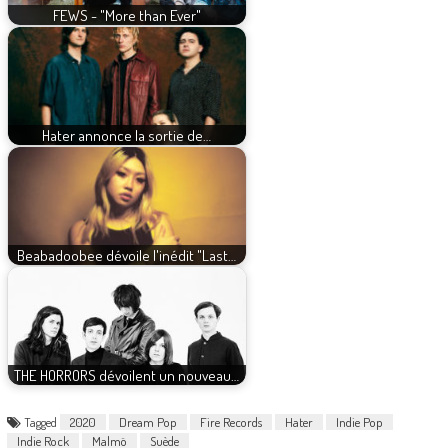
FEWS - "More than Ever"
Hater annonce la sortie de…
Beabadoobee dévoile l'inédit "Last…
THE HORRORS dévoilent un nouveau…
Tagged
2020
Dream Pop
Fire Records
Hater
Indie Pop
Indie Rock
Malmö
Suède