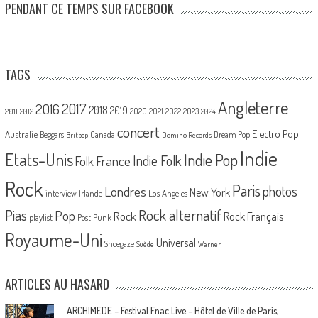
PENDANT CE TEMPS SUR FACEBOOK
TAGS
Angleterre
2017
2016
2018
2019
2020
2021
2022
2023
2011
2012
2024
concert
Electro Pop
Australie
Canada
Beggars
Dream Pop
Britpop
Domino Records
Indie
Etats-Unis
Indie Pop
France
Indie Folk
Folk
Rock
Paris
Londres
photos
New York
Los Angeles
interview
Irlande
Pias
Rock alternatif
Pop
Rock
Rock Français
playlist
Post Punk
Royaume-Uni
Universal
Shoegaze
Suède
Warner
ARTICLES AU HASARD
ARCHIMEDE – Festival Fnac Live – Hôtel de Ville de Paris,