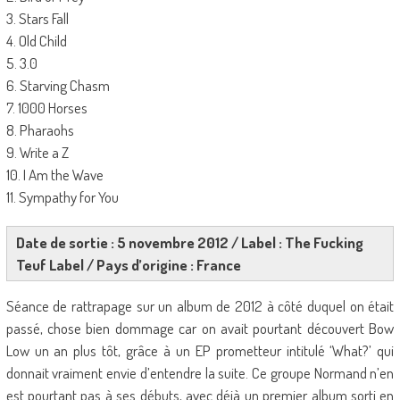
3. Stars Fall
4. Old Child
5. 3.0
6. Starving Chasm
7. 1000 Horses
8. Pharaohs
9. Write a Z
10. I Am the Wave
11. Sympathy for You
Date de sortie : 5 novembre 2012 / Label : The Fucking
Teuf Label / Pays d’origine : France
Séance de rattrapage sur un album de 2012 à côté duquel on était
passé, chose bien dommage car on avait pourtant découvert Bow
Low un an plus tôt, grâce à un EP prometteur intitulé ‘What?’ qui
donnait vraiment envie d’entendre la suite. Ce groupe Normand n’en
est pourtant pas à ses débuts, avec déjà un premier album sorti en