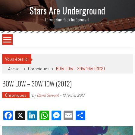
Stars Are Underground
Le webzine Rock Indépendant
Vous êtes ici
Accueil
>
Chroniques
>
BOW LOW – 30W 10W (2012)
BOW LOW – 30W 10W (2012)
Chroniques
by
David Servant
-
18 février 2013
Facebook
X
LinkedIn
WhatsApp
Messenger
Email
Partager