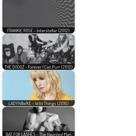
FRANKIE ROSE - Interstellar (2012)
THE DODOZ - Forever I Can Purr (2012)
LADYHAWKE - Wild Things (2016)
BAT FOR LASHES - The Haunted Man