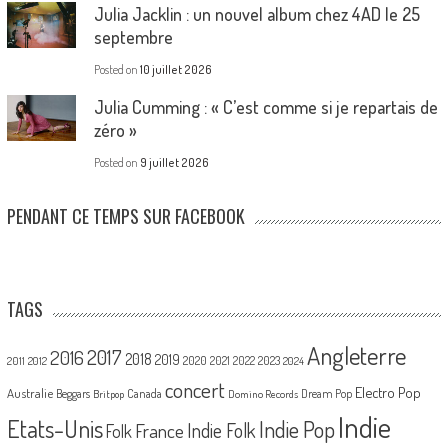
Julia Jacklin : un nouvel album chez 4AD le 25
septembre
Posted on
10 juillet 2026
Julia Cumming : « C’est comme si je repartais de
zéro »
Posted on
9 juillet 2026
PENDANT CE TEMPS SUR FACEBOOK
TAGS
Angleterre
2017
2016
2018
2019
2020
2021
2022
2023
2011
2012
2024
concert
Electro Pop
Australie
Canada
Beggars
Dream Pop
Britpop
Domino Records
Indie
Etats-Unis
Indie Pop
France
Indie Folk
Folk