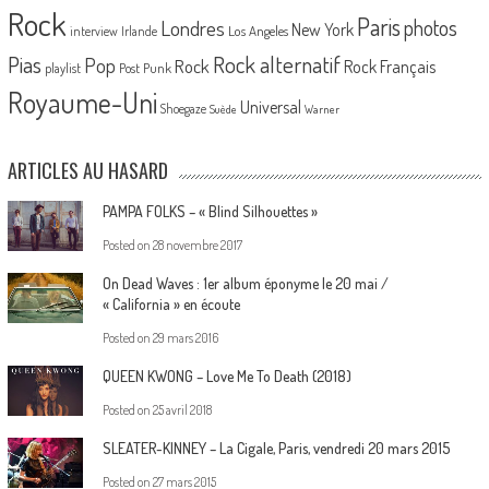
Rock
Paris
Londres
photos
New York
Los Angeles
interview
Irlande
Pias
Rock alternatif
Pop
Rock
Rock Français
playlist
Post Punk
Royaume-Uni
Universal
Shoegaze
Suède
Warner
ARTICLES AU HASARD
PAMPA FOLKS – « Blind Silhouettes »
Posted on
28 novembre 2017
On Dead Waves : 1er album éponyme le 20 mai /
« California » en écoute
Posted on
29 mars 2016
QUEEN KWONG – Love Me To Death (2018)
Posted on
25 avril 2018
SLEATER-KINNEY – La Cigale, Paris, vendredi 20 mars 2015
Posted on
27 mars 2015