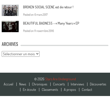
BROKEN SOCIAL SCENE est de retour !
Posted on
6 mars 2017
BEAUTIFUL BADNESS – « Many Years » EP
Posted on
11 novembre 2016
ARCHIVES
Archives
© 2026
Stars Are Underground
Accueil
News
Chroniques
Concerts
Interviews
Découvertes
En écoute
Classements
A propos
Contact