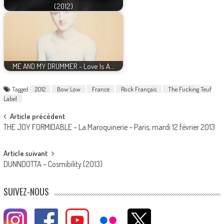
(2012)
ME AND MY DRUMMER - Love Is A…
Tagged
2012
Bow Low
France
Rock Français
The Fucking Teuf
Label
Post
Article précédent
THE JOY FORMIDABLE – La Maroquinerie – Paris, mardi 12 février 2013
navigation
Article suivant
DUNNDOTTA – Cosmibility (2013)
SUIVEZ-NOUS