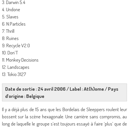
3. Darwin 5.4
4. Undone
5. Slaves
6. N.Particles
7. Thrill
8. Ruines
9. Recycle V2.0
10. Don’T
11. Monkey Decisions
12. Landscapes
13. Tokio 3127
Date de sortie : 24 avril 2006 / Label : At(h)ome / Pays
d’origine : Belgique
Il y a déjà plus de 15 ans que les Bordelais de Sleeppers roulent leur
bossent sur la scène hexagonale. Une carrière sans compromis, au
long de laquelle le groupe s’est toujours essayé à faire ‘plus’ que de