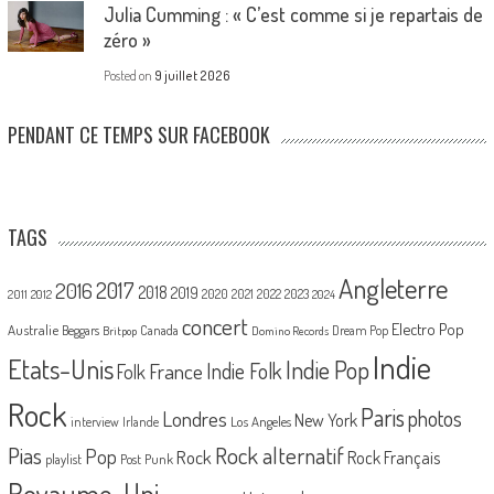
Julia Cumming : « C’est comme si je repartais de
zéro »
Posted on
9 juillet 2026
PENDANT CE TEMPS SUR FACEBOOK
TAGS
Angleterre
2017
2016
2018
2019
2020
2021
2022
2023
2011
2012
2024
concert
Electro Pop
Australie
Canada
Beggars
Dream Pop
Britpop
Domino Records
Indie
Etats-Unis
Indie Pop
France
Indie Folk
Folk
Rock
Paris
Londres
photos
New York
Los Angeles
interview
Irlande
Pias
Rock alternatif
Pop
Rock
Rock Français
playlist
Post Punk
Royaume-Uni