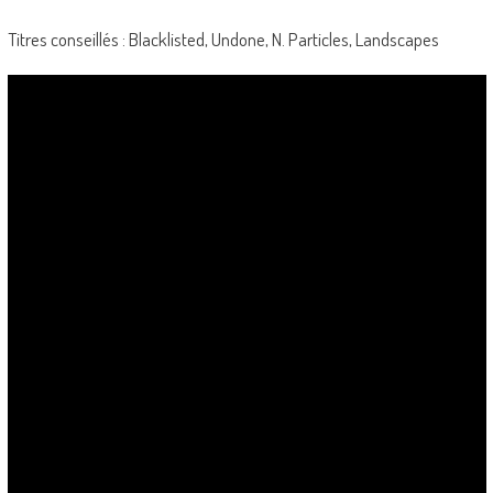
Titres conseillés : Blacklisted, Undone, N. Particles, Landscapes