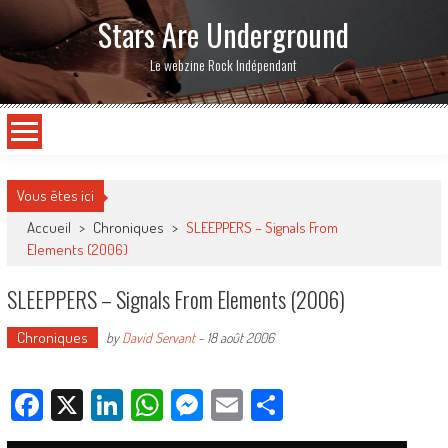
Stars Are Underground
Le webzine Rock Indépendant
Vous êtes ici
Accueil
>
Chroniques
>
SLEEPPERS – Signals From
Elements (2006)
SLEEPPERS – Signals From Elements (2006)
Chroniques
by
David Servant
-
18 août 2006
Facebook
X
LinkedIn
WhatsApp
Messenger
Email
Partager