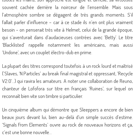
souvent cachée derrière la noirceur de l’ensemble. Mais sous
l’atmosphère sombre se dégagent de très grands moments. S’il
fallait parler d’influence – car à ce stade ils n’en ont plus vraiment
besoin – on penserait très vite à Helmet, celui de la grande époque,
qui s’aventurait dans d’audacieuses contrées avec ‘Betty’. Le titre
‘Blacklisted’ rappelle notamment les américains, mais aussi
‘Undone’, avec un couplet électro-dub en prime.
La plupart des titres correspond toutefois à un rock lourd et maîtrisé
(‘Slaves, ‘N.Particles’ au break final magistral et oppressant, ‘Recycle
V2.0’…) qui ravira les amateurs. A noter une collaboration de Reuno,
chanteur de Lofofora sur titre en français ‘Ruines’, sur lequel on
reconnaît bien vite son timbre si particulier.
Un cinquième album qui démontre que Sleeppers a encore de bien
beaux jours devant lui, bien au-delà d’un simple succès d’estime.
‘Signals From Elements’ ouvre au rock de nouveaux horizons et ça,
c’est une bonne nouvelle…