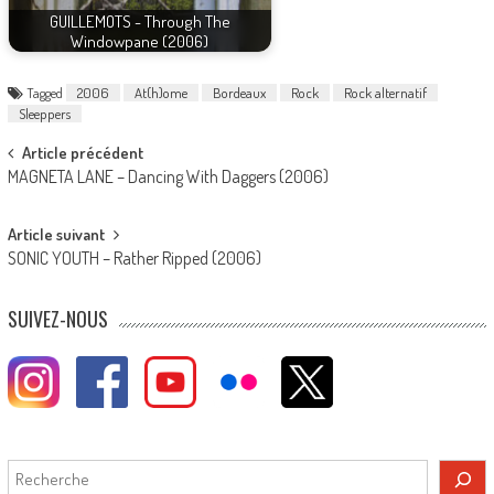
GUILLEMOTS - Through The
Windowpane (2006)
Tagged
2006
At(h)ome
Bordeaux
Rock
Rock alternatif
Sleeppers
Post
Article précédent
MAGNETA LANE – Dancing With Daggers (2006)
navigation
Article suivant
SONIC YOUTH – Rather Ripped (2006)
SUIVEZ-NOUS
Rechercher