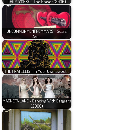
THOM YORKE - The Eraser (2006)
UNCOMMONMENFROMMARS - Scars
Are…
THE FRATELLIS - In Your Own Sweet…
MAGNETA LANE - Dancing With Daggers
(2006)