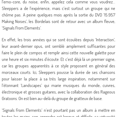
l’emo-core, du noise, enfin, appelez cela comme vous voudrez…
Sleeppers a de l’expérience, mais c’est surtout un groupe qui ne
chôme pas. A peine quelques mois après la sortie du DVD ‘15.957
Making Noises’, les Bordelais sont de retour avec un album fleuve,
‘Signals From Elements’.
En effet, les trois années qui se sont écoulées depuis ‘Interaction’,
leur avant-dernier opus, ont semblé amplement suffisantes pour
faire le plein de compos et remplir ainsi cette nouvelle galette pour
une heure et six minutes d’écoute. Et c’est déjà là un premier signe,
car les groupes apparentés à ce style proposent en général des
morceaux courts. Ici, Sleeppers pousse la durée de ses chansons
pour laisser la place à sa très large inspiration, notamment sur
l’étonnant ‘Landscapes’ qui marie musiques du monde, cuivres,
électronique et grosses guitares, avec la collaboration des Rageous
Gratoons. On est bien au-delà du groupe de gratteux de base.
‘Signals From Elements’ n’est pourtant pas un album à mettre en
toutes les mains, son approche est longue et difficile, sa virtuosité