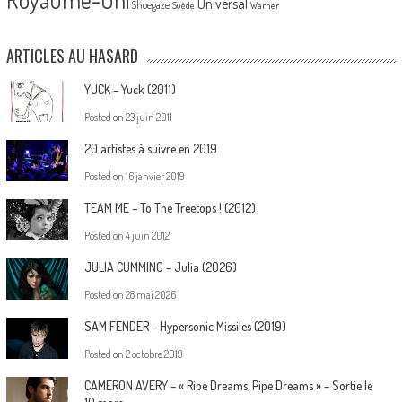
Universal
Shoegaze
Suède
Warner
ARTICLES AU HASARD
YUCK – Yuck (2011)
Posted on
23 juin 2011
20 artistes à suivre en 2019
Posted on
16 janvier 2019
TEAM ME – To The Treetops ! (2012)
Posted on
4 juin 2012
JULIA CUMMING – Julia (2026)
Posted on
28 mai 2026
SAM FENDER – Hypersonic Missiles (2019)
Posted on
2 octobre 2019
CAMERON AVERY – « Ripe Dreams, Pipe Dreams » – Sortie le