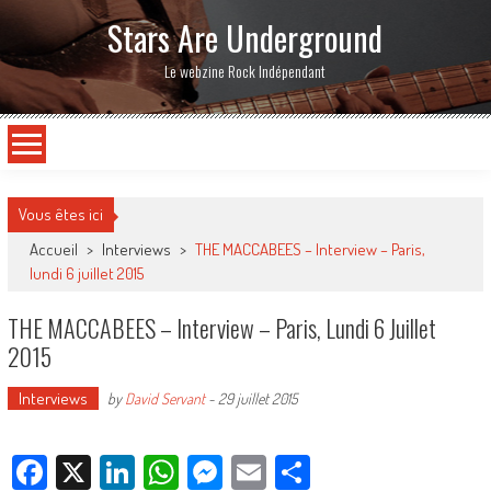
Stars Are Underground
Le webzine Rock Indépendant
Vous êtes ici
Accueil
>
Interviews
>
THE MACCABEES – Interview – Paris,
lundi 6 juillet 2015
THE MACCABEES – Interview – Paris, Lundi 6 Juillet
2015
Interviews
by
David Servant
-
29 juillet 2015
Facebook
X
LinkedIn
WhatsApp
Messenger
Email
Partager