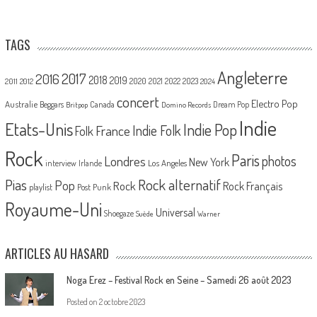
TAGS
Angleterre
2017
2016
2018
2019
2020
2021
2022
2023
2011
2012
2024
concert
Electro Pop
Australie
Canada
Beggars
Dream Pop
Britpop
Domino Records
Indie
Etats-Unis
Indie Pop
France
Indie Folk
Folk
Rock
Paris
Londres
photos
New York
Los Angeles
interview
Irlande
Pias
Rock alternatif
Pop
Rock
Rock Français
playlist
Post Punk
Royaume-Uni
Universal
Shoegaze
Suède
Warner
ARTICLES AU HASARD
Noga Erez – Festival Rock en Seine – Samedi 26 août 2023
Posted on
2 octobre 2023