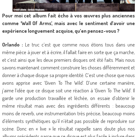
Pour moi cet album fait écho à vos œuvres plus anciennes
comme ‘Wall Of Arms’, mais avec le sentiment d’avoir une
expérience longuement acquise, qu’en pensez-vous ?
Orlando :
Le truc c’est que comme nous étions tous dans une
même pièce à jouer et à écrire, il fallait faire en sorte que ça marche,
et c’est ainsi que les deux premiers disques ont été faits. Mais nous
savons maintenant comment construire les choses différemment et
donner à chaque disque sa propre identité. C’est une chose que nous
avons apprise avec ‘Given To The Wild’. D’une certaine manière,
j’aime l’idée que ce disque soit une réaction à ‘Given To The Wild’. Il
garde une production travaillée et léchée, on essaie d’obtenir le
même résultat mais avec des ingrédients différents : beaucoup
moins de reverb, une instrumentation très précise, beaucoup moins
d’éléments synthétiques qu’il n’était pas possible de reproduire sur
scène. Donc en « live » le résultat rappelle sans doute plus nos
albums précédents parce que ce disque est plus facile à inclure dans