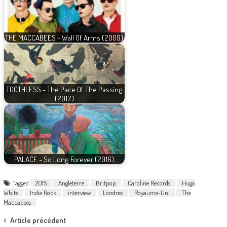
THE MACCABEES - Wall Of Arms (2009)
TOOTHLESS - The Pace Of The Passing
(2017)
PALACE - So Long Forever (2016)
Tagged
2015
Angleterre
Britpop
Caroline Records
Hugo
White
Indie Rock
interview
Londres
Royaume-Uni
The
Maccabees
Post
Article précédent