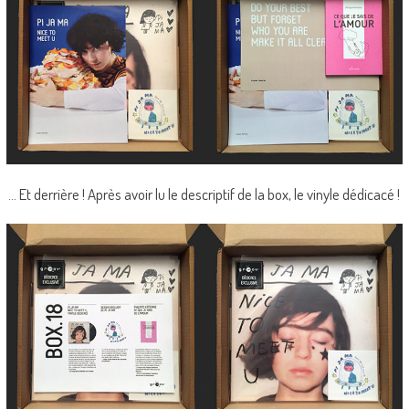
… Et derrière ! Après avoir lu le descriptif de la box, le vinyle dédicacé !