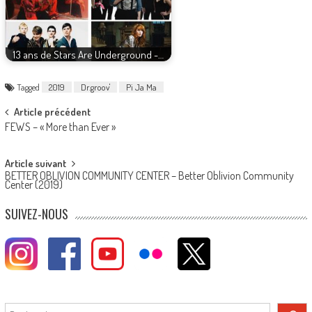
13 ans de Stars Are Underground -…
Tagged
2019
Dr.groov'
Pi Ja Ma
Post
Article précédent
FEWS – « More than Ever »
navigation
Article suivant
BETTER OBLIVION COMMUNITY CENTER – Better Oblivion Community
Center (2019)
SUIVEZ-NOUS
Rechercher