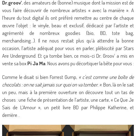
Dr.groov’
, des amateurs de (bonne) musique dont la mission est de
vous faire découvrir de nombreux artistes « avec la manière ». A
l’heure du tout digital ils ont préféré remettre au centre de chaque
œuvre l’objet : le vinyle, beau et exclusif, dédicacé par l’artiste et
agrémenté de nombreux goodies (bio, BD, tote bag,
merchandising…). Il ne nous restait plus qu’à attendre la bonne
occasion, l’artiste adéquat pour vous en parler, plébiscité par Stars
Are Underground. Et ça tombe bien, ce mois-ci Dr; Groov’ a mis en
vente sa box
Pi Ja Ma
. Nous avons pu décortiquer la bête pour vous :
Comme le disait si bien Forrest Gump,
« c’est comme une boîte de
chocolats : on ne sait jamais sur quoi on va tomber. »
. Bon, là on le sait
un peu, mais à la première ouverture on découvre tout un tas de
choses : une fiche de présentation de l’artiste, une carte, « Ce Que Je
Sais de L’Amour », un petit livre BD par Philippe Katherine, et
derrière…