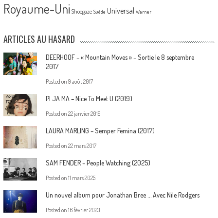
Royaume-Uni
Universal
Shoegaze
Suède
Warner
ARTICLES AU HASARD
DEERHOOF – « Mountain Moves » – Sortie le 8 septembre
2017
Posted on
9 août 2017
PI JA MA – Nice To Meet U (2019)
Posted on
22 janvier 2019
LAURA MARLING – Semper Femina (2017)
Posted on
22 mars 2017
SAM FENDER – People Watching (2025)
Posted on
11 mars 2025
Un nouvel album pour Jonathan Bree … Avec Nile Rodgers
Posted on
16 février 2023