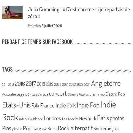
Julia Cumming : « C’est comme si je repartais de
zéro »
Posted on
9 juillet 2026
PENDANT CE TEMPS SUR FACEBOOK
TAGS
Angleterre
2017
2016
2018
2019
2020
2021
2022
2023
2011
2012
2024
concert
Electro Pop
Australie
Canada
Beggars
Dream Pop
Britpop
Domino Records
Indie
Etats-Unis
Indie Pop
France
Indie Folk
Folk
Rock
Paris
Londres
photos
New York
Los Angeles
interview
Irlande
Pias
Rock alternatif
Pop
Rock
Rock Français
playlist
Post Punk