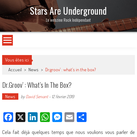
Stars Are Underground
Le webzine Rock Indépendant
Vous êtes ici
Accueil
>
News
>
Dr.groov’ : what’s in the box?
Dr.groov’ : What’s In The Box?
News
by
David Servant
-
12 février 2019
Facebook
X
LinkedIn
WhatsApp
Messenger
Email
Partager
Cela fait déjà quelques temps que nous voulions vous parler de