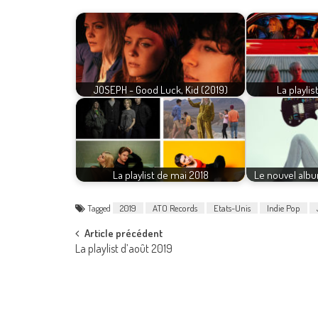
JOSEPH - Good Luck, Kid (2019)
La playli
La playlist de mai 2018
Le nouvel alb
Tagged
2019
ATO Records
Etats-Unis
Indie Pop
Post
Article précédent
La playlist d’août 2019
navigation