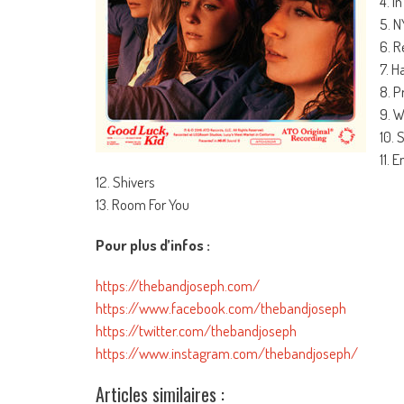
4. I
5. 
6. R
7. H
8. 
9. W
10. 
11. 
12. Shivers
13. Room For You
Pour plus d’infos :
https://thebandjoseph.com/
https://www.facebook.com/thebandjoseph
https://twitter.com/thebandjoseph
https://www.instagram.com/thebandjoseph/
Articles similaires :