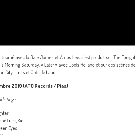
 tourné avec la Baie James et Amos Lee, s’est produit sur The Tonigh
s Morning Saturday, « Later » avec Jools Holland et sur des scènes d
n City Limits et Outside Lands.
tembre 2019 (ATO Records / Pias)
klisting :
ighter
ood Luck, Kid
reen Eyes