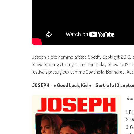
Joseph a été nommé artiste Spotify Spotlight 2016, a
Show Starring Jimmy Fallon, The Today Show, CBS Thi
festivals prestigieux comme Coachella, Bonnaroo, Austi
JOSEPH – « Good Luck, Kid » – Sortie le 13 sep
Trac
1. F
2. G
3. G