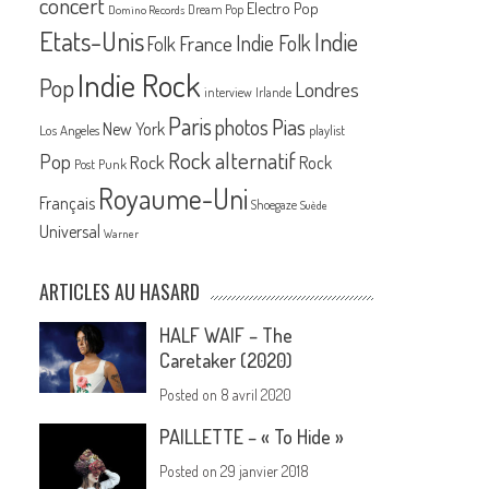
concert
Electro Pop
Dream Pop
Domino Records
Etats-Unis
Indie
France
Indie Folk
Folk
Indie Rock
Pop
Londres
interview
Irlande
Paris
Pias
photos
New York
Los Angeles
playlist
Rock alternatif
Pop
Rock
Rock
Post Punk
Royaume-Uni
Français
Shoegaze
Suède
Universal
Warner
ARTICLES AU HASARD
HALF WAIF – The
Caretaker (2020)
Posted on
8 avril 2020
PAILLETTE – « To Hide »
Posted on
29 janvier 2018