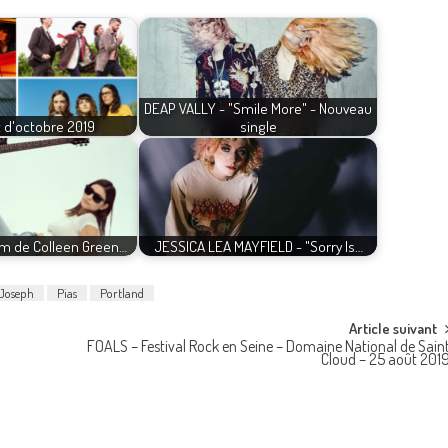
DEAP VALLY - "Smile More" - Nouveau
st d'octobre 2019
single
um de Colleen Green…
JESSICA LEA MAYFIELD - "Sorry Is…
Joseph
Pias
Portland
Article suivant
FOALS – Festival Rock en Seine – Domaine National de Sain
Cloud – 25 août 201