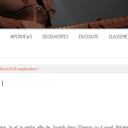
S
INTERVIEWS
DÉCOUVERTES
EN ÉCOUTE
CLASSEME
album le 13 septembre !
 !
ger
e Jo et la petite ville de Joseph dans l’Oregon où il vivait, Natali