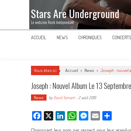
Stars Are Underground
Le webzine Rock Indépendant
ACCUEIL
NEWS
CHRONIQUES
CONCERT
Vous êtes ici
Accueil
>
News
>
Joseph : nouvel 
Joseph : Nouvel Album Le 13 Septembre
News
by
David Servant
-
2 août 2019
Facebook
X
LinkedIn
WhatsApp
Messenger
Email
Parta
Choisissant leur nom par respect pour leur grand-pèr