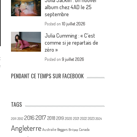
Julia Jacklin : un nouvel
album chez 4AD le 25
septembre
Posted on
10 juillet 2026
Julia Cumming : « C’est
comme si je repartais de
zéro »
t
Posted on
9 juillet 2026
e
PENDANT CE TEMPS SUR FACEBOOK
TAGS
2017
2016
2018
2019
2020
2021
2022
2023
2011
2012
2024
Angleterre
Australie
Canada
Beggars
Britpop