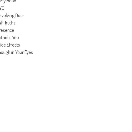
n My Head
NYE
evolving Door
alf Truths
Presence
ithout You
Side Effects
Enough in Your Eyes