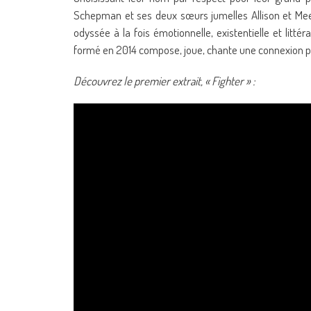
Schepman et ses deux sœurs jumelles Allison et M
odyssée à la fois émotionnelle, existentielle et littéra
formé en 2014 compose, joue, chante une connexion p
Découvrez le premier extrait, « Fighter » :