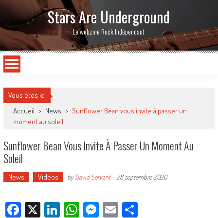
Stars Are Underground
Le webzine Rock Indépendant
Vous êtes ici
Accueil
>
News
>
Sunflower Bean vous invite à passer un
moment au soleil
Sunflower Bean Vous Invite À Passer Un Moment Au
Soleil
News
Vidéos
by
David Servant
-
28 septembre 2020
Facebook
X
LinkedIn
WhatsApp
Messenger
Email
Partager