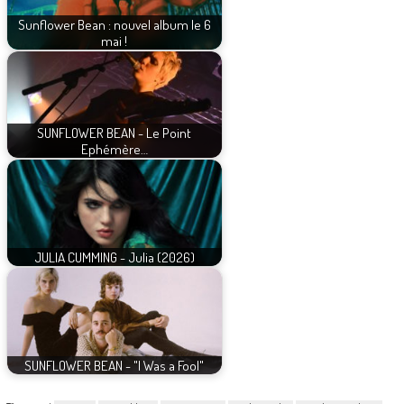
Sunflower Bean : nouvel album le 6
mai !
SUNFLOWER BEAN - Le Point
Ephémère…
JULIA CUMMING - Julia (2026)
SUNFLOWER BEAN - "I Was a Fool"