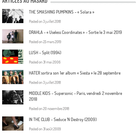
ARTICLES AU HASARD
THE SMASHING PUMPKINS – « Solara »
Posted on
3 juillet 2018
DRAHLA – « Useless Coordinates » – Sortie le 3 mai 2019
Posted on
25 mars 2019
LUSH – Split (1994)
Posted on
31 mai 2006
HATER sortira son 1er album « Siesta » le 28 septembre
Posted on
3 juillet 2018
MIDDLE KIDS – Supersonic – Paris, vendredi 2 novembre
2018
Posted on
20 novembre 2018
IN THE CLUB – Seduce ‘N Destroy (2009)
Posted on
31 août 2009