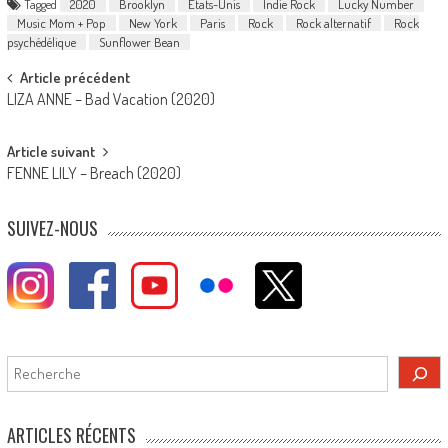
Tagged
2020
Brooklyn
Etats-Unis
Indie Rock
Lucky Number
Music Mom + Pop
New York
Paris
Rock
Rock alternatif
Rock
psychédélique
Sunflower Bean
Post
Article précédent
LIZA ANNE – Bad Vacation (2020)
navigation
Article suivant
FENNE LILY – Breach (2020)
SUIVEZ-NOUS
Rechercher
ARTICLES RÉCENTS