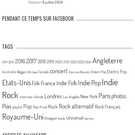
Posted on
9 juillet 2026
PENDANT CE TEMPS SUR FACEBOOK
TAGS
Angleterre
2017
2016
2018
2019
2020
2021
2022
2023
2011
2012
2024
concert
Electro Pop
Australie
Canada
Beggars
Dream Pop
Britpop
Domino Records
Indie
Etats-Unis
Indie Pop
France
Indie Folk
Folk
Rock
Paris
Londres
photos
New York
Los Angeles
interview
Irlande
Pias
Rock alternatif
Pop
Rock
Rock Français
playlist
Post Punk
Royaume-Uni
Universal
Shoegaze
Suède
Warner