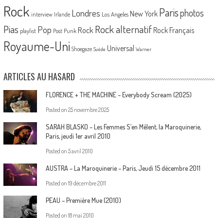
Rock
Paris
Londres
photos
New York
Los Angeles
interview
Irlande
Pias
Rock alternatif
Pop
Rock
Rock Français
playlist
Post Punk
Royaume-Uni
Universal
Shoegaze
Suède
Warner
ARTICLES AU HASARD
FLORENCE + THE MACHINE – Everybody Scream (2025)
Posted on
25 novembre 2025
SARAH BLASKO – Les Femmes S’en Mêlent, la Maroquinerie,
Paris, jeudi 1er avril 2010
Posted on
5 avril 2010
AUSTRA – La Maroquinerie – Paris, Jeudi 15 décembre 2011
Posted on
19 décembre 2011
PEAU – Première Mue (2010)
Posted on
18 mai 2010