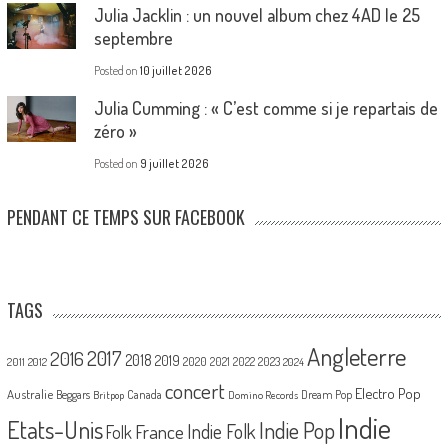
Julia Jacklin : un nouvel album chez 4AD le 25
septembre
Posted on
10 juillet 2026
Julia Cumming : « C’est comme si je repartais de
zéro »
Posted on
9 juillet 2026
PENDANT CE TEMPS SUR FACEBOOK
TAGS
Angleterre
2017
2016
2018
2019
2020
2021
2022
2023
2011
2012
2024
concert
Electro Pop
Australie
Canada
Beggars
Dream Pop
Britpop
Domino Records
Indie
Etats-Unis
Indie Pop
France
Indie Folk
Folk