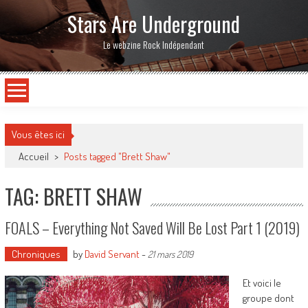
Stars Are Underground
Le webzine Rock Indépendant
Vous êtes ici
Accueil
>
Posts tagged "Brett Shaw"
TAG: BRETT SHAW
FOALS – Everything Not Saved Will Be Lost Part 1 (2019)
Chroniques
by
David Servant
-
21 mars 2019
Et voici le
groupe dont