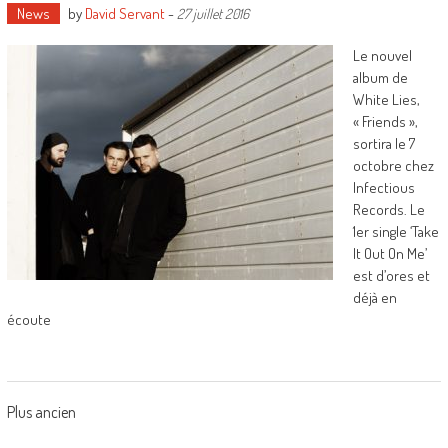
News
by
David Servant
-
27 juillet 2016
Le nouvel
album de
White Lies,
« Friends »,
sortira le 7
octobre chez
Infectious
Records. Le
1er single ‘Take
It Out On Me’
est d’ores et
déjà en
écoute
Posts
Plus ancien