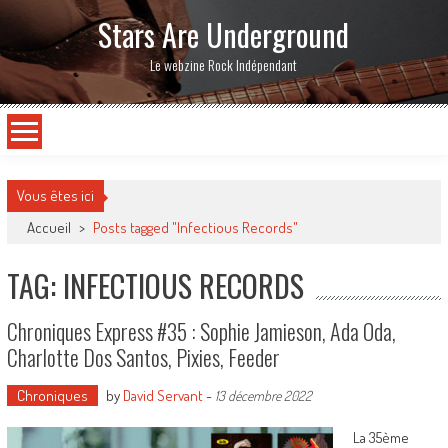
Stars Are Underground
Le webzine Rock Indépendant
Vous êtes ici
Accueil
>
Posts tagged "Infectious Records"
TAG: INFECTIOUS RECORDS
Chroniques Express #35 : Sophie Jamieson, Ada Oda,
Charlotte Dos Santos, Pixies, Feeder
Chroniques
by
David Servant
-
13 décembre 2022
La 35ème