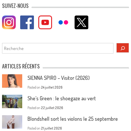
navigation
SUIVEZ-NOUS
Rechercher
ARTICLES RÉCENTS
SIENNA SPIRO – Visitor (2026)
Posted on
24 juillet 2026
She’s Green : le shoegaze au vert
Posted on
22 juillet 2026
Blondshell sort les violons le 25 septembre
Posted on
21 juillet 2026