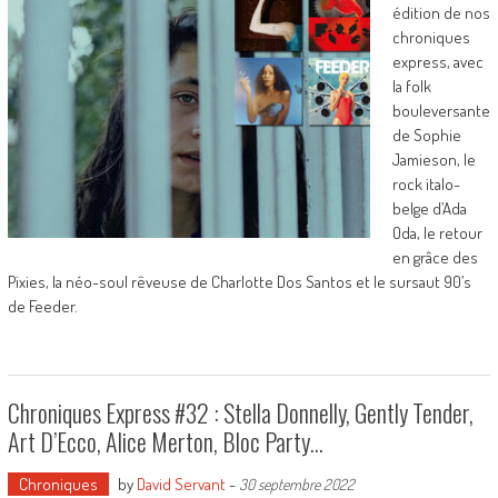
édition de nos
chroniques
express, avec
la folk
bouleversante
de Sophie
Jamieson, le
rock italo-
belge d’Ada
Oda, le retour
en grâce des
Pixies, la néo-soul rêveuse de Charlotte Dos Santos et le sursaut 90’s
de Feeder.
Chroniques Express #32 : Stella Donnelly, Gently Tender,
Art D’Ecco, Alice Merton, Bloc Party…
Chroniques
by
David Servant
-
30 septembre 2022