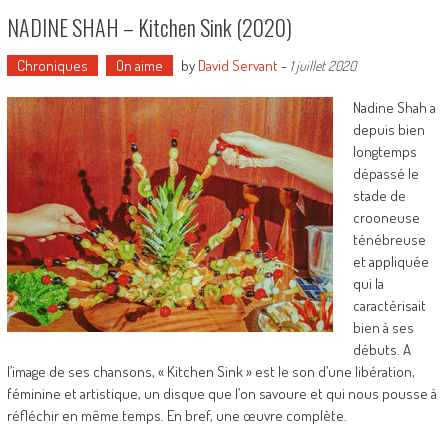
NADINE SHAH – Kitchen Sink (2020)
Chroniques
On aime
by
David Servant
-
1 juillet 2020
Nadine Shah a
depuis bien
longtemps
dépassé le
stade de
crooneuse
ténébreuse
et appliquée
qui la
caractérisait
bien à ses
débuts. A
l’image de ses chansons, « Kitchen Sink » est le son d’une libération,
féminine et artistique, un disque que l’on savoure et qui nous pousse à
réfléchir en même temps. En bref, une œuvre complète.