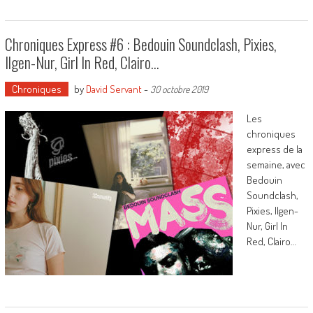
Chroniques Express #6 : Bedouin Soundclash, Pixies,
Ilgen-Nur, Girl In Red, Clairo…
Chroniques
by
David Servant
-
30 octobre 2019
Les
chroniques
express de la
semaine, avec
Bedouin
Soundclash,
Pixies, Ilgen-
Nur, Girl In
Red, Clairo…