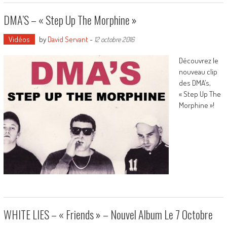
DMA’S – « Step Up The Morphine »
Vidéos
by
David Servant
-
12 octobre 2016
Découvrez le
nouveau clip
des DMA’s,
« Step Up The
Morphine »!
WHITE LIES – « Friends » – Nouvel Album Le 7 Octobre