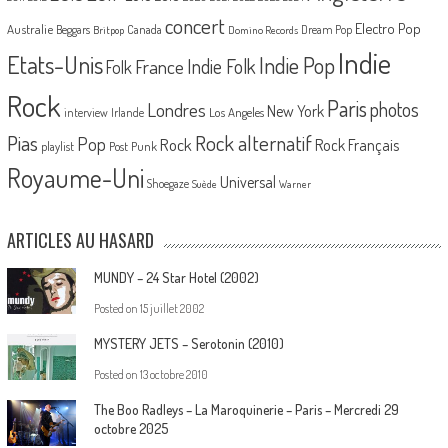
concert
Electro Pop
Australie
Canada
Beggars
Dream Pop
Britpop
Domino Records
Indie
Etats-Unis
Indie Pop
France
Indie Folk
Folk
Rock
Paris
Londres
photos
New York
Los Angeles
interview
Irlande
Pias
Rock alternatif
Pop
Rock
Rock Français
playlist
Post Punk
Royaume-Uni
Universal
Shoegaze
Suède
Warner
ARTICLES AU HASARD
MUNDY – 24 Star Hotel (2002)
Posted on
15 juillet 2002
MYSTERY JETS – Serotonin (2010)
Posted on
13 octobre 2010
The Boo Radleys – La Maroquinerie – Paris – Mercredi 29
octobre 2025