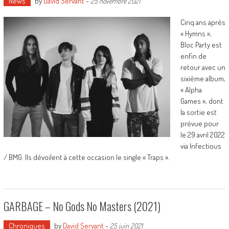
News
by
David Servant
-
25 novembre 2021
Cinq ans après
« Hymns »,
Bloc Party est
enfin de
retour avec un
sixième album,
« Alpha
Games », dont
la sortie est
prévue pour
le 29 avril 2022
via Infectious
/ BMG. Ils dévoilent à cette occasion le single « Traps ».
GARBAGE – No Gods No Masters (2021)
Chroniques
by
David Servant
-
25 juin 2021