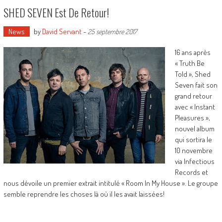
SHED SEVEN Est De Retour!
News
by
David Servant
-
25 septembre 2017
16 ans après
« Truth Be
Told », Shed
Seven fait son
grand retour
avec « Instant
Pleasures »,
nouvel album
qui sortira le
10 novembre
via Infectious
Records et
nous dévoile un premier extrait intitulé « Room In My House ». Le groupe
semble reprendre les choses là où il les avait laissées!