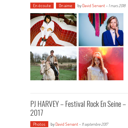
En écoute
On aime
by
David Servant
-
1 mars 2018
PJ HARVEY – Festival Rock En Seine –
2017
Photos
by
David Servant
-
11 septembre 2017