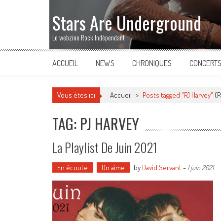
Stars Are Underground
Le webzine Rock Indépendant
ACCUEIL
NEWS
CHRONIQUES
CONCERT
Vous êtes ici
Accueil
>
Posts tagged "PJ Harvey"
(P
TAG: PJ HARVEY
La Playlist De Juin 2021
En écoute
On aime
by
David Servant
-
1 juin 2021