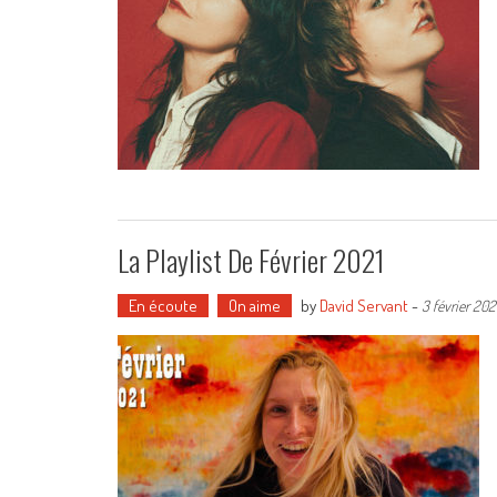
La Playlist De Février 2021
En écoute
On aime
by
David Servant
-
3 février 202