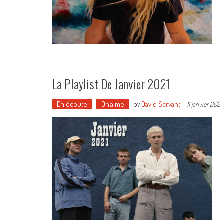
La Playlist De Janvier 2021
En écoute
On aime
by
David Servant
-
11 janvier 202