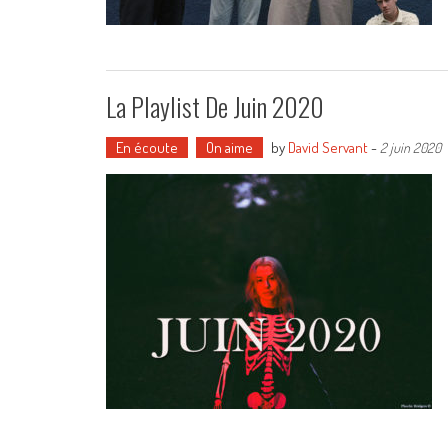
La Playlist De Juin 2020
En écoute
On aime
by
David Servant
-
2 juin 2020