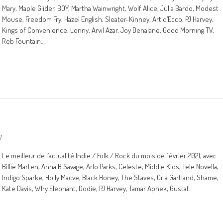
Mary, Maple Glider, BOY, Martha Wainwright, Wolf Alice, Julia Bardo, Modest
Mouse, Freedom Fry, Hazel English, Sleater-Kinney, Art d’Ecco, PJ Harvey,
Kings of Convenience, Lonny, Arvil Azar, Joy Denalane, Good Morning TV,
Reb Fountain…
1
Le meilleur de l’actualité Indie / Folk / Rock du mois de février 2021, avec
Billie Marten, Anna B Savage, Arlo Parks, Celeste, Middle Kids, Tele Novella,
Indigo Sparke, Holly Macve, Black Honey, The Staves, Orla Gartland, Shame,
Kate Davis, Why Elephant, Dodie, PJ Harvey, Tamar Aphek, Gustaf…