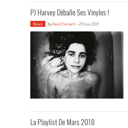
PJ Harvey Déballe Ses Vinyles !
News
by
David Servant
-
29 mai 2020
La Playlist De Mars 2018