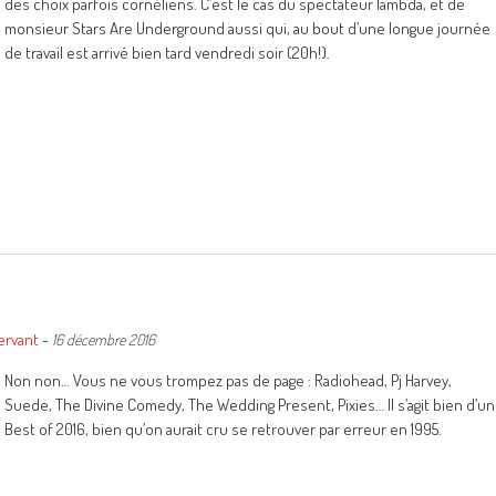
des choix parfois cornéliens. C’est le cas du spectateur lambda, et de
monsieur Stars Are Underground aussi qui, au bout d’une longue journée
de travail est arrivé bien tard vendredi soir (20h!).
n
ervant
-
16 décembre 2016
Non non… Vous ne vous trompez pas de page : Radiohead, Pj Harvey,
Suede, The Divine Comedy, The Wedding Present, Pixies… Il s’agit bien d’un
Best of 2016, bien qu’on aurait cru se retrouver par erreur en 1995.