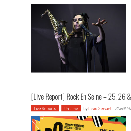
[Live Report] Rock En Seine – 25, 26 
Live Reports
On aime
by
David Servant
-
31 août 20