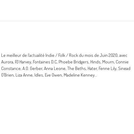
Le meilleur de l’actualité Indie / Folk / Rock du mois de Juin 2020, avec
Aurora, PJ Harvey, Fontaines D.C, Phoebe Bridgers, Hinds, Mourn, Connie
Constance, A.O. Gerber, Anna Leone, The Beths, Hater, Fenne Lily, Sinead
O’Brien, Liza Anne, Idles, Eve Owen, Madeline Kenney…