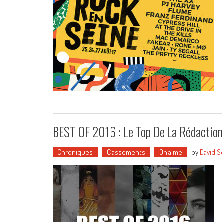
BEST OF 2016 : Le Top De La Rédactio
Chroniques
Classements
On aime
by
David S