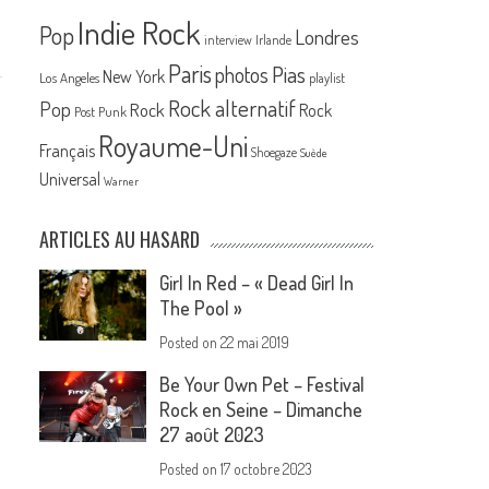
Indie Rock
Pop
Londres
interview
Irlande
Paris
Pias
photos
New York
Los Angeles
playlist
Rock alternatif
Pop
Rock
Rock
Post Punk
Royaume-Uni
Français
Shoegaze
Suède
Universal
Warner
ARTICLES AU HASARD
Girl In Red – « Dead Girl In
The Pool »
Posted on
22 mai 2019
Be Your Own Pet – Festival
Rock en Seine – Dimanche
27 août 2023
Posted on
17 octobre 2023