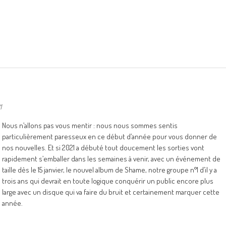
1
Nous n’allons pas vous mentir : nous nous sommes sentis
particulièrement paresseux en ce début d’année pour vous donner de
nos nouvelles. Et si 2021 a débuté tout doucement les sorties vont
rapidement s’emballer dans les semaines à venir, avec un événement de
taille dès le 15 janvier, le nouvel album de Shame, notre groupe n°1 d’il y a
trois ans qui devrait en toute logique conquérir un public encore plus
large avec un disque qui va faire du bruit et certainement marquer cette
année.