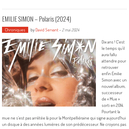
EMILIE SIMON – Polaris (2024)
Chroniques
by
David Servant
-
2 mai 2024
Dix ans ! C’est
le temps qu’il
aura fallu
attendre pour
retrouver
enfin Émilie
Simon avec un
nouvel album,
successeur
de « Mue »
sorti en 2014.
Pourtant la
mue ne s’est pas arrêtée là pour la Montpelliéraine qui signe aujourd’hui
un disque à des années lumières de son prédécesseur. Ne croyons pas