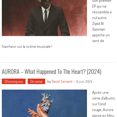
son premier
EP qui ne
ressemble à
nul autre,
Ziyad Al
Samman
apporte un
vent de
fraicheur sur la scène musicale !
AURORA – What Happened To The Heart? (2024)
Chroniques
On aime
by
David Servant
-
14 juin 2024
Après une
série d’albums
sur fond
rouge, Aurora
passe au bleu,