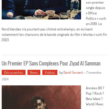
son premier
single depuis
« Office
Politics » sorti
en 2019. Le
Nord Irlandais n’a pourtant pas chômé entretemps, en écrivant
notamment les chansons de la bande originale du film « Wonka » sorti fin
2023.
Un Premier EP Sans Complexes Pour Ziyad Al Samman
Découvertes
News
Vidéos
by
David Servant
-
7 novembre
2024
Années 80 ?
Pop ? Rock ?
New Wave ?
World ?Avec