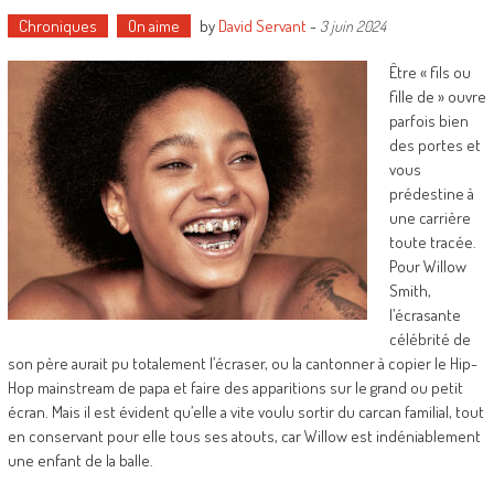
Chroniques
On aime
by
David Servant
-
3 juin 2024
Être « fils ou
fille de » ouvre
parfois bien
des portes et
vous
prédestine à
une carrière
toute tracée.
Pour Willow
Smith,
l’écrasante
célébrité de
son père aurait pu totalement l’écraser, ou la cantonner à copier le Hip-
Hop mainstream de papa et faire des apparitions sur le grand ou petit
écran. Mais il est évident qu’elle a vite voulu sortir du carcan familial, tout
en conservant pour elle tous ses atouts, car Willow est indéniablement
une enfant de la balle.