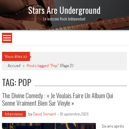
Stars Are Underground
Le webzine Rock Indépendant
Vous êtes ici
Accueil
>
Posts tagged "Pop"
(Page 2)
TAG: POP
The Divine Comedy : « Je Voulais Faire Un Album Qui
Sonne Vraiment Bien Sur Vinyle »
Interviews
by
David Servant
-
19 septembre 2025
Six ans après