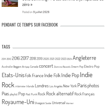
zéro »
Posted on
9 juillet 2026
PENDANT CE TEMPS SUR FACEBOOK
TAGS
Angleterre
2017
2016
2018
2019
2020
2021
2022
2023
2011
2012
2024
concert
Electro Pop
Australie
Canada
Beggars
Dream Pop
Britpop
Domino Records
Indie
Etats-Unis
Indie Pop
France
Indie Folk
Folk
Rock
Paris
Londres
photos
New York
Los Angeles
interview
Irlande
Pias
Rock alternatif
Pop
Rock
Rock Français
playlist
Post Punk
Royaume-Uni
Universal
Shoegaze
Suède
Warner