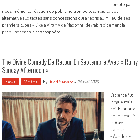
compte par
nous-même. La réaction du public ne trompe pas, mais sa pop
alternative aux textes sans concessions qui a repris au milieu de ses
premiers tubes « Like a Virgin » de Madonna, devrait rapidement la
propulser dans la stratosphère.
The Divine Comedy De Retour En Septembre Avec « Rainy
Sunday Afternoon »
News
Vidéos
by
David Servant
-
24 avril 2025
L’attente fut
longue mais
Neil Hannon a
enfin dévoilé
le 8 avril
dernier
« Achilles »,