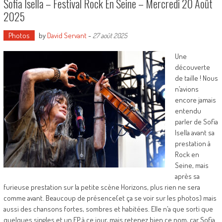
Sofia Isella – Festival Rock En Seine – Mercredi 20 Août
2025
Photos
by
David Servant
-
27 août 2025
Une
découverte
de taille ! Nous
n’avions
encore jamais
entendu
parler de Sofia
Isella avant sa
prestation à
Rock en
Seine, mais
après sa
furieuse prestation sur la petite scène Horizons, plus rien ne sera
comme avant. Beaucoup de présence(et ça se voir sur les photos) mais
aussi des chansons fortes, sombres et habitées. Elle n’a que sorti que
quelques singles et un EP à ce jour, mais retenez bien ce nom, car Sofia