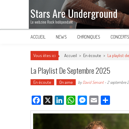
Stars Are Underground
Le webzine Rock Indépendant
ACCUEIL
NEWS
CHRONIQUES
CONCERT
Vous êtes ici
Accueil
>
En écoute
>
La playlist 
La Playlist De Septembre 2025
En écoute
On aime
by
David Servant
-
2 septembre 
Facebook
X
LinkedIn
WhatsApp
Messenger
Email
Parta