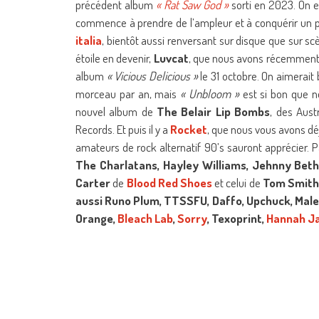
précédent album
« Rat Saw God »
sorti en 2023. On e
commence à prendre de l’ampleur et à conquérir un pub
italia
, bientôt aussi renversant sur disque que sur sc
étoile en devenir,
Luvcat
, que nous avons récemment 
album
« Vicious Delicious »
le 31 octobre. On aimerait
morceau par an, mais
« Unbloom »
est si bon que no
nouvel album de
The Belair Lip Bombs
, des Aust
Records. Et puis il y a
Rocket
, que nous vous avons déj
amateurs de rock alternatif 90’s sauront apprécier. P
The Charlatans, Hayley Williams, Jehnny Bet
Carter
de
Blood Red Shoes
et celui de
Tom Smit
aussi Runo Plum, TTSSFU, Daffo, Upchuck, Male
Orange,
Bleach Lab
,
Sorry
, Texoprint,
Hannah J