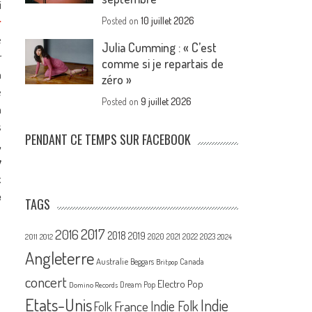
i
r
Posted on
10 juillet 2026
e
Julia Cumming : « C’est
r
comme si je repartais de
n
zéro »
e
Posted on
9 juillet 2026
n
s
PENDANT CE TEMPS SUR FACEBOOK
,
y
t
e
TAGS
2017
2016
2018
2019
2020
2021
2022
2023
2011
2012
2024
Angleterre
Australie
Canada
Beggars
Britpop
concert
Electro Pop
Dream Pop
Domino Records
Etats-Unis
Indie
France
Indie Folk
Folk