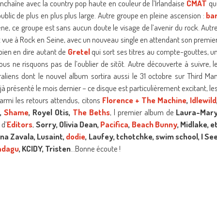
nchaîne avec la country pop haute en couleur de l’Irlandaise
CMAT
qu
lic de plus en plus plus large. Autre groupe en pleine ascension :
ba
ène, ce groupe est sans aucun doute le visage de l’avenir du rock. Autr
vue à Rock en Seine, avec un nouveau single en attendant son premie
 bien en dire autant de
Gretel
qui sort ses titres au compte-gouttes, u
us ne risquons pas de l’oublier de sitôt. Autre découverte à suivre, l
raliens dont le nouvel album sortira aussi le 31 octobre sur Third Ma
à présenté le mois dernier – ce disque est particulièrement excitant, le
armi les retours attendus, citons
Florence + The Machine
,
Idlewild
h,
Shame
, Royel Otis,
The Beths
, l premier album de
Laura-Mar
h
d’
Editors
,
Sorry, Olivia Dean,
Pacifica
,
Beach Bunny
, Midlake, e
na Zavala, Lusaint,
dodie
, Laufey, tchotchke, swim school, I Se
adagu
, KCIDY, Tristen
…Bonne écoute !