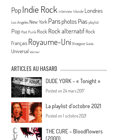
Indie Rock
Pop
Londres
interview
Irlande
Paris
Pias
photos
New York
Los Angeles
playlist
Rock alternatif
Pop
Rock
Rock
Post Punk
Royaume-Uni
Français
Shoegaze
Suède
Universal
Warner
ARTICLES AU HASARD
DUDE YORK – « Tonight »
Posted on
24 mars 2017
La playlist d’octobre 2021
Posted on
1 octobre 2021
THE CURE – Bloodflowers
(2000)