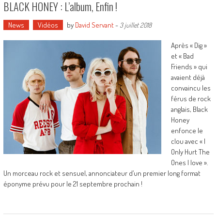
BLACK HONEY : L’album, Enfin !
News
Vidéos
by
David Servant
-
3 juillet 2018
Après « Dig »
et « Bad
Friends » qui
avaient déjà
convaincu les
férus de rock
anglais, Black
Honey
enfonce le
clou avec « I
Only Hurt The
Ones I love ».
Un morceau rock et sensuel, annonciateur d’un premier long format
éponyme prévu pour le 21 septembre prochain !