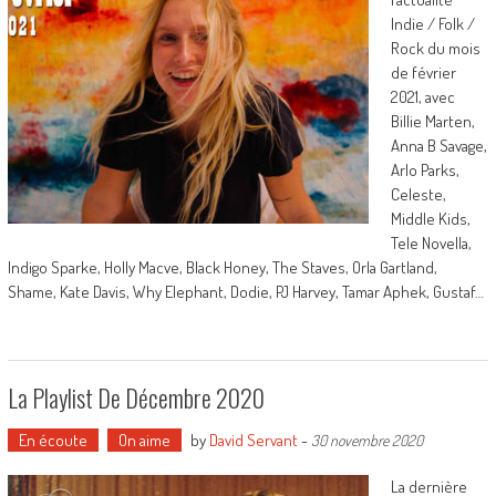
Indie / Folk /
Rock du mois
de février
2021, avec
Billie Marten,
Anna B Savage,
Arlo Parks,
Celeste,
Middle Kids,
Tele Novella,
Indigo Sparke, Holly Macve, Black Honey, The Staves, Orla Gartland,
Shame, Kate Davis, Why Elephant, Dodie, PJ Harvey, Tamar Aphek, Gustaf…
La Playlist De Décembre 2020
En écoute
On aime
by
David Servant
-
30 novembre 2020
La dernière