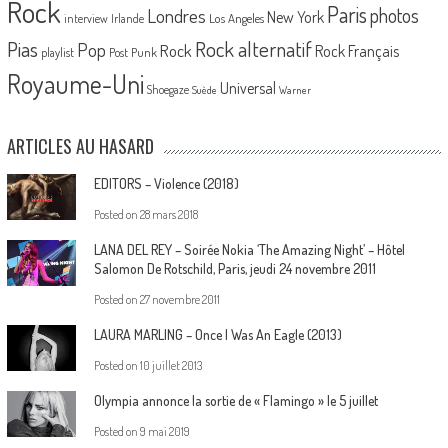
Rock
Paris
Londres
photos
New York
Los Angeles
interview
Irlande
Pias
Rock alternatif
Pop
Rock
Rock Français
playlist
Post Punk
Royaume-Uni
Universal
Shoegaze
Suède
Warner
ARTICLES AU HASARD
EDITORS – Violence (2018)
Posted on
28 mars 2018
LANA DEL REY – Soirée Nokia ‘The Amazing Night’ – Hôtel
Salomon De Rotschild, Paris, jeudi 24 novembre 2011
Posted on
27 novembre 2011
LAURA MARLING – Once I Was An Eagle (2013)
Posted on
10 juillet 2013
Olympia annonce la sortie de « Flamingo » le 5 juillet
Posted on
9 mai 2019