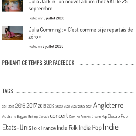
Julia Jacklin : un nouvel album chez 4AD le 25
septembre
Posted on
10 juillet 2026
Julia Cumming : « C’est comme si je repartais de
zéro »
Posted on
9 juillet 2026
PENDANT CE TEMPS SUR FACEBOOK
TAGS
Angleterre
2017
2016
2018
2019
2020
2021
2022
2023
2011
2012
2024
concert
Electro Pop
Australie
Canada
Beggars
Dream Pop
Britpop
Domino Records
Indie
Etats-Unis
Indie Pop
France
Indie Folk
Folk