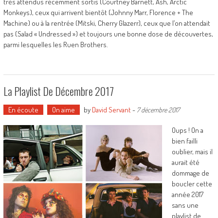
très attendus récemment sortis (Courtney Barnett, Ash, Arctic
Monkeys), ceux qui arrivent bientôt (Johnny Marr, Florence + The
Machine) ou à la rentrée (Mitski, Cherry Glazerr), ceux que l’on attendait
pas (Salad « Undressed ») et toujours une bonne dose de découvertes,
parmi lesquelles les Ruen Brothers.
La Playlist De Décembre 2017
En écoute
On aime
by
David Servant
-
7 décembre 2017
Oups ! On a
bien failli
oublier, mais il
aurait été
dommage de
boucler cette
année 2017
sans une
playlist de