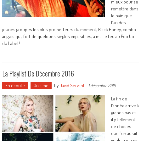
mieux pour se
remettre dans
le bain que
l’un des
jeunes groupes les plus prometteurs du moment, Black Honey, combo
anglais qui, fort de quelques singles imparables, a mis le feu au Pop Up
du Label !
La Playlist De Décembre 2016
En écoute
On aime
by
David Servant
-
1 décembre 2016
La fin de
l’année arrive à
grands pas et
il y tellement
de choses
que l’on aurait
voulu partager