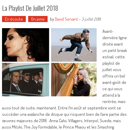
La Playlist De Juillet 2018
En écoute
On aime
by
David Servant
-
3 juillet 2018
Avant-
dernière ligne
droite avant
un petit break
estival, cette
playlist de
juillet vous
offrira un bel
avant-goût de
ce qui vous
attend à la
rentrée, mais
aussi tout de suite, maintenant. Entre fin août et septembre vont se
succéder une avalanche de disque qui risquent bien de faire partie des
œuvres majeures de 2018 : Anna Calvi, Villagers, Interpol, Suede, mais
aussi Mitski, The Joy Formidable, le Prince Miiaou et les Smashing