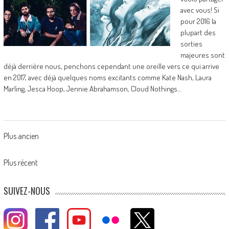
avec vous! Si
pour 2016 la
plupart des
sorties
majeures sont
déjà derrière nous, penchons cependant une oreille vers ce qui arrive
en 2017, avec déjà quelques noms excitants comme Kate Nash, Laura
Marling, Jesca Hoop, Jennie Abrahamson, Cloud Nothings…
Posts
Plus ancien
navigation
Plus récent
SUIVEZ-NOUS