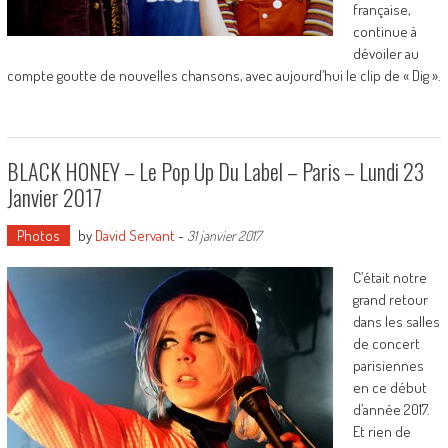
française,
continue à
dévoiler au
compte goutte de nouvelles chansons, avec aujourd’hui le clip de « Dig ».
BLACK HONEY – Le Pop Up Du Label – Paris – Lundi 23
Janvier 2017
Photos
by
David Servant
-
31 janvier 2017
C’était notre
grand retour
dans les salles
de concert
parisiennes
en ce début
d’année 2017.
Et rien de