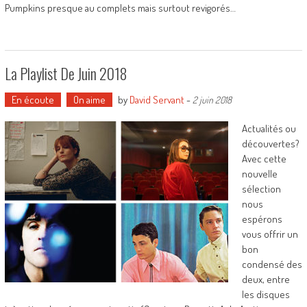
Pumpkins presque au complets mais surtout revigorés…
La Playlist De Juin 2018
En écoute
On aime
by
David Servant
-
2 juin 2018
Actualités ou
découvertes?
Avec cette
nouvelle
sélection
nous
espérons
vous offrir un
bon
condensé des
deux, entre
les disques