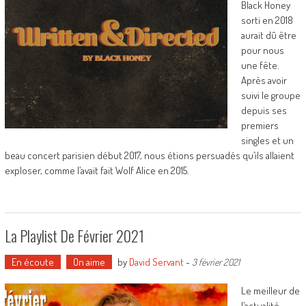
Black Honey
sorti en 2018
aurait dû être
pour nous
une fête.
Après avoir
suivi le groupe
depuis ses
premiers
singles et un
beau concert parisien début 2017, nous étions persuadés qu’ils allaient
exploser, comme l’avait fait Wolf Alice en 2015.
La Playlist De Février 2021
En écoute
On aime
by
David Servant
-
3 février 2021
Le meilleur de
l’actualité