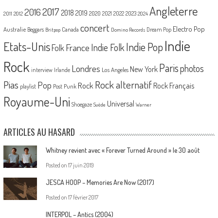
Angleterre
2017
2016
2018
2019
2020
2021
2022
2023
2011
2012
2024
concert
Electro Pop
Australie
Canada
Beggars
Dream Pop
Britpop
Domino Records
Indie
Etats-Unis
Indie Pop
France
Indie Folk
Folk
Rock
Paris
Londres
photos
New York
Los Angeles
interview
Irlande
Pias
Rock alternatif
Pop
Rock
Rock Français
playlist
Post Punk
Royaume-Uni
Universal
Shoegaze
Suède
Warner
ARTICLES AU HASARD
Whitney revient avec « Forever Turned Around » le 30 août
Posted on
17 juin 2019
JESCA HOOP – Memories Are Now (2017)
Posted on
17 février 2017
INTERPOL – Antics (2004)