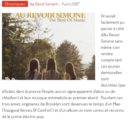
Chroniques
by
David Servant
-
11 avril 2007
On aurait
facilement pu
passer à côté
d’Au Revoir
Simone sans
même s’en
rendre
compte tant
ces jeunes
demoiselles
sont
discrètes (pas
d’éclats dans la presse People, aucun signe apparent d’abus ou de
rébellion) et leur musique minimaliste au premier abord… Pourtant ces
trois amies originaires de Brooklyn sont devenues le temps d’un Maxi
(‘Inaugural Verses Of Comfort’) et d’un album un nom connu et reconnu
de la scène électro-pop.