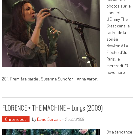
photos sur le
concert
d’Emmy The
Great dans le
cadre de la
soirée
Newton à La
Flèche d’Or,
Paris, le
mercredi 23
novembre
2011. Première partie : Susanne Sundfør + Anna Aaron.
FLORENCE + THE MACHINE – Lungs (2009)
Chroniques
by
David Servant
-
7 août 2009
On a tendance