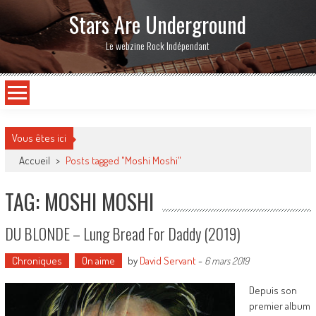
Stars Are Underground
Le webzine Rock Indépendant
Vous êtes ici
Accueil
>
Posts tagged "Moshi Moshi"
TAG: MOSHI MOSHI
DU BLONDE – Lung Bread For Daddy (2019)
Chroniques
On aime
by
David Servant
-
6 mars 2019
Depuis son
premier album