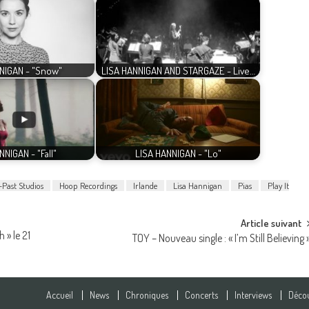
NIGAN - "Snow"
LISA HANNIGAN AND STARGAZE - Live…
NNIGAN - "Fall"
LISA HANNIGAN - "Lo"
-Past Studios
Hoop Recordings
Irlande
Lisa Hannigan
Pias
Play It
Article suivant
» le 21
TOY – Nouveau single : « I’m Still Believing 
Accueil
News
Chroniques
Concerts
Interviews
Décou