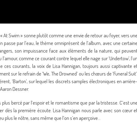
 « At Swim » sonne plutôt comme une envie de retour au foyer, vers un
in passe par l’eau, le thème omniprésent de l’album, avec une certain
dangers, son impuissance face aux éléments de la nature, qui peuven
u l’amour, comme ce courant contre lequel elle nage sur ‘Undertow’, l’u
de ces courants, la voix de Lisa Hannigan, toujours aussi captivante e
nt sur le refrain de ‘We, The Drowned’ ou les chœurs de ‘Funeral Suit’
érent, ‘Barton’, sur lequel les discrets samples électroniques en arrière
c Aaron Dessner.
lus bercé par l’espoir et le romantisme que par la tristesse. C’est un
ser dès la première écoute. Lisa Hannigan nous parle avec son cœur e
u plus le nôtre, sans même que l’on s’en aperçoive…