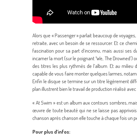
Alors que « Passenger » parlait beaucoup de voyages,
retraite, avec un besoin de se ressourcer. Et ce chem
fascination pour sa part d’inconnu, mais aussi ses 
incarner la mort (sur le poignant ‘We, The Drowned’) o
des titres les plus rythmés de l’album. Et au milieu 
capable de vous faire monter quelques larmes, notamme
Enfin le disque se termine sur un titre légèrement diff
plan illustrent bien le travail de production réalisé ave
« At Swim » est un album aux contours sombres, mais p
œuvre de toute beauté qui ne se laisse pas apprivoi
chanson après chanson elle touche à chaque fois un pe
Pour plus d’infos: