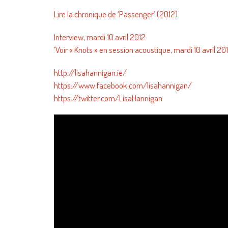
Lire la chronique de ‘Passenger’ (2012)
Interview, mardi 10 avril 2012
‘Voir « Knots » en session acoustique, mardi 10 avril 20
http://lisahannigan.ie/
https://www.facebook.com/lisahannigan/
https://twitter.com/LisaHannigan