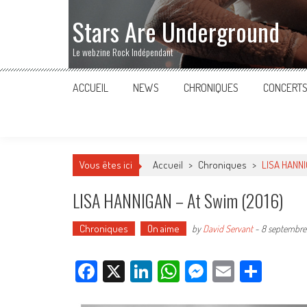
Stars Are Underground
Le webzine Rock Indépendant
ACCUEIL
NEWS
CHRONIQUES
CONCERT
Vous êtes ici
Accueil
>
Chroniques
>
LISA HANNI
LISA HANNIGAN – At Swim (2016)
Chroniques
On aime
by
David Servant
-
8 septembre
Facebook
X
LinkedIn
WhatsApp
Messenger
Email
Parta