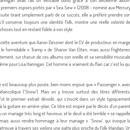
a Hannigan avait fait un véritable bond grâce à son deuxième albu
les premiers espoirs portés par « Sea Sew » (2008 – nominé aux Mercur
suite tirant simplement parti de ce succès, elle a préféré prendre so
’il conserve toujours une identité Folk, montre une réelle volonté d
hoses tout en restant fidèle à son style.
s cette aventure que Aaron Dessner dont le CV de producteur, en marg
le formidable « Tramp » de Sharon Van Etten, mais aussi Frightene
justement, sur chacun de ces albums son oreille et sa sensibilité musical
 même pour Lisa Hannigan. Cet homme a vraiment du flair, car c’est lui qu
he est beaucoup plus posée, bien moins enjoué que « Passenger », ave
ancolique (‘Snow’). Mais on y trouve surtout des titres différents
t le premier extrait dévoilé, qui s’inscrit dans un style typiquemen
la guitare en arrière-plan. Ce titre est inspiré par le décès d’un paren
 un mariage très long et heureux, et le deuil a été terrible » se rappell
r mais aussi rendre hommage à leur mariage ». ‘Snow’, qui évoque l
etrouve à travers ses violons une patte plus proche du Folk Irlandais. U