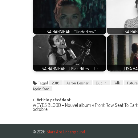
LISA HANNIGAN - "Undertow"
LISA HAN
LISA HANNIGAN - [Pias Nites] - La…
LISA HA
Tagged
2016
Aaron Dessner
Dublin
Folk
Future
Again Sam
Post
Article précédent
WEYES BLOOD – Nouvel album « Front Row Seat To Earth 
octobre
navigation
© 2026
Stars Are Underground