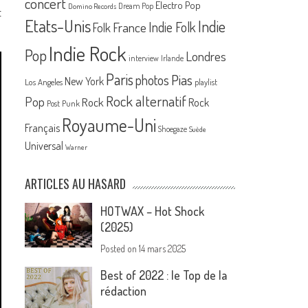
concert
Electro Pop
Dream Pop
Domino Records
t
Etats-Unis
Indie
France
Indie Folk
Folk
Indie Rock
Pop
Londres
interview
Irlande
Paris
Pias
photos
New York
Los Angeles
playlist
Rock alternatif
Pop
Rock
Rock
Post Punk
Royaume-Uni
Français
Shoegaze
Suède
Universal
Warner
ARTICLES AU HASARD
HOTWAX – Hot Shock
(2025)
Posted on
14 mars 2025
Best of 2022 : le Top de la
rédaction