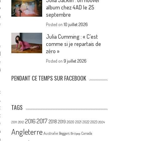
Julia Jacklin : un nouvel
m
album chez 4AD le 25
y
septembre
n
e
Posted on
10 juillet 2026
Julia Cumming : « C’est
comme si je repartais de
e
zéro »
d
e
Posted on
9 juillet 2026
i
PENDANT CE TEMPS SUR FACEBOOK
c
,
TAGS
t
t
2017
2016
2018
2019
2020
e
2021
2022
2023
2011
2012
2024
Angleterre
a
Australie
Canada
Beggars
Britpop
n