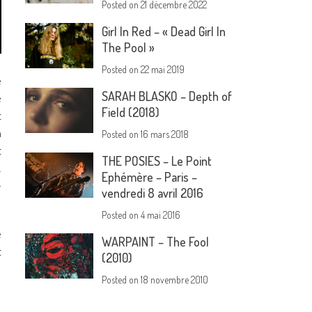
Posted on
21 décembre 2022
Girl In Red – « Dead Girl In
The Pool »
Posted on
22 mai 2019
e
SARAH BLASKO – Depth of
e
Field (2018)
t
n
Posted on
16 mars 2018
t
THE POSIES – Le Point
.
Ephémère – Paris –
-
vendredi 8 avril 2016
Posted on
4 mai 2016
e
WARPAINT – The Fool
t
(2010)
Posted on
18 novembre 2010