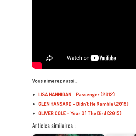
Vous aimerez aussi…
LISA HANNIGAN – Passenger (2012)
GLEN HANSARD – Didn’t He Ramble (2015)
OLIVER COLE – Year Of The Bird (2015)
Articles similaires :