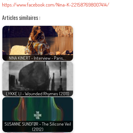
https://www.facebook.com/Nina-K-221587698007414/
Articles similaires :
NINA KINERT - Interview - Paris,…
LYKKE LI - Wounded Rhymes (2011)
SUSANNE SUNDFØR - The Silicone Veil
(2012)