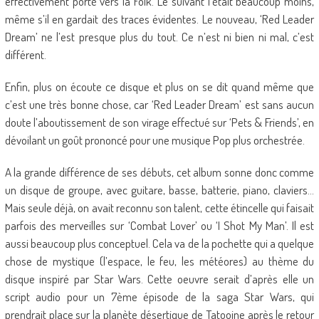
effectivement porté vers la Folk. Le suivant l’était beaucoup moins,
même s’il en gardait des traces évidentes. Le nouveau, ‘Red Leader
Dream’ ne l’est presque plus du tout. Ce n’est ni bien ni mal, c’est
différent.
Enfin, plus on écoute ce disque et plus on se dit quand même que
c’est une très bonne chose, car ‘Red Leader Dream’ est sans aucun
doute l’aboutissement de son virage effectué sur ‘Pets & Friends’, en
dévoilant un goût prononcé pour une musique Pop plus orchestrée.
A la grande différence de ses débuts, cet album sonne donc comme
un disque de groupe, avec guitare, basse, batterie, piano, claviers…
Mais seule déjà, on avait reconnu son talent, cette étincelle qui faisait
parfois des merveilles sur ‘Combat Lover’ ou ‘I Shot My Man’. Il est
aussi beaucoup plus conceptuel. Cela va de la pochette qui a quelque
chose de mystique (l’espace, le feu, les météores) au thème du
disque inspiré par Star Wars. Cette oeuvre serait d’après elle un
script audio pour un 7ème épisode de la saga Star Wars, qui
prendrait place sur la planète désertique de Tatooine après le retour