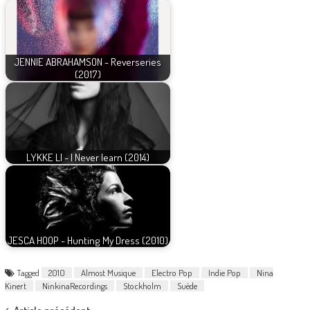
JENNIE ABRAHAMSON - Reverseries
(2017)
LYKKE LI - I Never learn (2014)
JESCA HOOP - Hunting My Dress (2010)
Tagged
2010
Almost Musique
Electro Pop
Indie Pop
Nina
Kinert
NinkinaRecordings
Stockholm
Suède