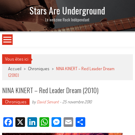
Stars Are Underground
Le webzine Rock Indépendant
Vous êtes ici
Accueil
>
Chroniques
>
NINA KINERT – Red Leader Dream
(2010)
NINA KINERT – Red Leader Dream (2010)
Chroniques
by
David Servant
-
25 novembre 2010
Facebook
X
LinkedIn
WhatsApp
Messenger
Email
Partager