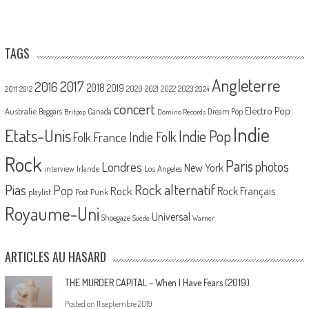
TAGS
Angleterre
2017
2016
2018
2019
2020
2021
2022
2023
2011
2012
2024
concert
Electro Pop
Australie
Canada
Beggars
Dream Pop
Britpop
Domino Records
Indie
Etats-Unis
Indie Pop
France
Indie Folk
Folk
Rock
Paris
Londres
photos
New York
Los Angeles
interview
Irlande
Pias
Rock alternatif
Pop
Rock
Rock Français
playlist
Post Punk
Royaume-Uni
Universal
Shoegaze
Suède
Warner
ARTICLES AU HASARD
THE MURDER CAPITAL – When I Have Fears (2019)
Posted on
11 septembre 2019