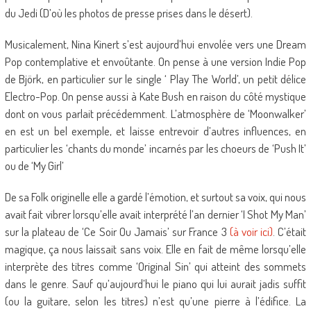
du Jedi (D’où les photos de presse prises dans le désert).
Musicalement, Nina Kinert s’est aujourd’hui envolée vers une Dream
Pop contemplative et envoûtante. On pense à une version Indie Pop
de Björk, en particulier sur le single ‘ Play The World’, un petit délice
Electro-Pop. On pense aussi à Kate Bush en raison du côté mystique
dont on vous parlait précédemment. L’atmosphère de ‘Moonwalker’
en est un bel exemple, et laisse entrevoir d’autres influences, en
particulier les ‘chants du monde’ incarnés par les choeurs de ‘Push It’
ou de ‘My Girl’
De sa Folk originelle elle a gardé l’émotion, et surtout sa voix, qui nous
avait fait vibrer lorsqu’elle avait interprété l’an dernier ‘I Shot My Man’
sur la plateau de ‘Ce Soir Ou Jamais’ sur France 3
(à voir ici)
. C’était
magique, ça nous laissait sans voix. Elle en fait de même lorsqu’elle
interprète des titres comme ‘Original Sin’ qui atteint des sommets
dans le genre. Sauf qu’aujourd’hui le piano qui lui aurait jadis suffit
(ou la guitare, selon les titres) n’est qu’une pierre à l’édifice. La