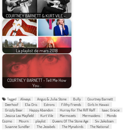
COURTNEY BARNETT & KURT VILE -…
La playlist de mars 2018
COURTNEY BARNETT - Tell Me How
You…
Tagged
Alvvays
Angus & Julia Stone
Bully
Courtney Barnett
Deerhoof
Elia Dris
Estrons
Filthy Friends
Girls In Hawaii
Grizzly Bear
Happy Abandon
Hurray For The Riff Raff
Isaac Gracie
Jessica Lea Mayfield
Kurt Vile
Marmozets
Mermaidens
Mondo
Cozmo
Mourn
playlist
Queens Of The Stone Age
Siv Jakobsen
Susanne Sundfør
The Jezabels
The Mynabirds
The National