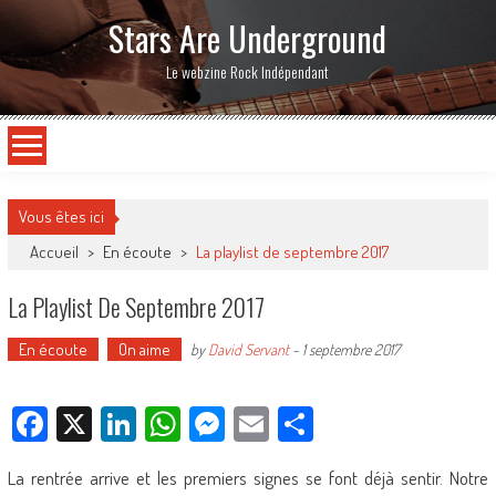
Stars Are Underground
Le webzine Rock Indépendant
Vous êtes ici
Accueil
>
En écoute
>
La playlist de septembre 2017
La Playlist De Septembre 2017
En écoute
On aime
by
David Servant
-
1 septembre 2017
Facebook
X
LinkedIn
WhatsApp
Messenger
Email
Partager
La rentrée arrive et les premiers signes se font déjà sentir. Notre