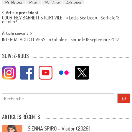
Warbly Jets
Wilsen
Wolf Alice
Zola Jesus
Post
Article précédent
COURTNEY BARNETT & KURT VILE – « Lotta Sea Lice » – Sortie le 13
navigation
octobre!
Article suivant
INTERGALACTIC LOVERS – « Exhale » – Sortie le 15 septembre 2017
SUIVEZ-NOUS
Rechercher
ARTICLES RÉCENTS
SIENNA SPIRO – Visitor (2026)