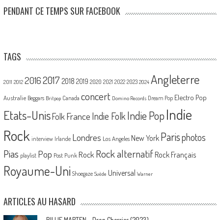
PENDANT CE TEMPS SUR FACEBOOK
TAGS
Angleterre
2017
2016
2018
2019
2020
2021
2022
2023
2011
2012
2024
concert
Electro Pop
Australie
Canada
Beggars
Dream Pop
Britpop
Domino Records
Indie
Etats-Unis
Indie Pop
France
Indie Folk
Folk
Rock
Paris
Londres
photos
New York
Los Angeles
interview
Irlande
Pias
Rock alternatif
Pop
Rock
Rock Français
playlist
Post Punk
Royaume-Uni
Universal
Shoegaze
Suède
Warner
ARTICLES AU HASARD
BILLIE MARTEN – Drop Cherries (2023)