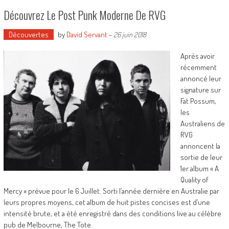
Découvrez Le Post Punk Moderne De RVG
Découvertes
by
David Servant
-
26 juin 2018
Après avoir
récemment
annoncé leur
signature sur
Fat Possum,
les
Australiens de
RVG
annoncent la
sortie de leur
1er album « A
Quality of
Mercy » prévue pour le 6 Juillet. Sorti l’année dernière en Australie par
leurs propres moyens, cet album de huit pistes concises est d’une
intensité brute, et a été enregistré dans des conditions live au célèbre
pub de Melbourne, The Tote.