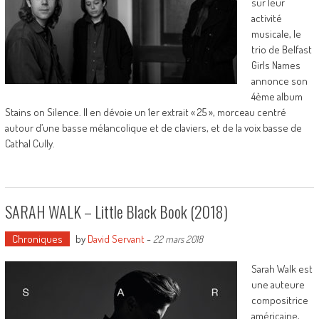
sur leur
activité
musicale, le
trio de Belfast
Girls Names
annonce son
4ème album
Stains on Silence. Il en dévoie un 1er extrait « 25 », morceau centré
autour d’une basse mélancolique et de claviers, et de la voix basse de
Cathal Cully.
SARAH WALK – Little Black Book (2018)
Chroniques
by
David Servant
-
22 mars 2018
Sarah Walk est
une auteure
compositrice
américaine,