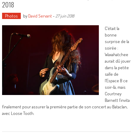
2018
Photos
by
David Servant
-
27 juin 2018
C’était la
bonne
surprise de la
soirée :
Waxahatchee
aurait dû jouer
dans la petite
salle de
l’Espace B ce
soir-là, mais
Courtney
Barnett l’invita
finalement pour assurer la première partie de son concert au Bataclan,
avec Loose Tooth.