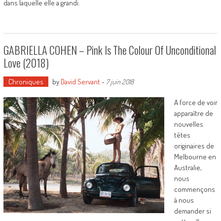
dans laquelle elle a grandi.
GABRIELLA COHEN – Pink Is The Colour Of Unconditional
Love (2018)
Chroniques
by
David Servant
-
7 juin 2018
A force de voir
apparaître de
nouvelles
têtes
originaires de
Melbourne en
Australie,
nous
commençons
à nous
demander si