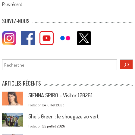
navigation
Plus récent
SUIVEZ-NOUS
Rechercher
ARTICLES RÉCENTS
SIENNA SPIRO – Visitor (2026)
Posted on
24 juillet 2026
She’s Green : le shoegaze au vert
Posted on
22 juillet 2026