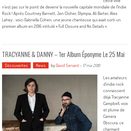
cette ville
n’est pas sur le point de devenir la nouvelle capitale mondiale de l’Indie
Rock ! Après Courtney Barnett, Jen Cloher, Olympia, Ali Barter, Alex
Lahey… voici Gabriella Cohen, une jeune chanteuse qui avait sorti un
premier album en 2016 intitulé « Full Closure and No Details ».
TRACYANNE & DANNY – 1er Album Éponyme Le 25 Mai
Découvertes
News
by
David Servant
-
17 mai 2018
Les amateurs
d’indie rock
connaissent
déjà Tracyanne
Campbell, voix
et plume de
Camera
Obscura, ce
charmant