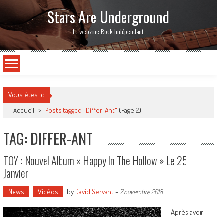
Stars Are Underground
Le webzine Rock Indépendant
Vous êtes ici
Accueil
>
Posts tagged "Differ-Ant"
(Page 2)
TAG: DIFFER-ANT
TOY : Nouvel Album « Happy In The Hollow » Le 25
Janvier
News
Vidéos
by
David Servant
-
7 novembre 2018
Après avoir