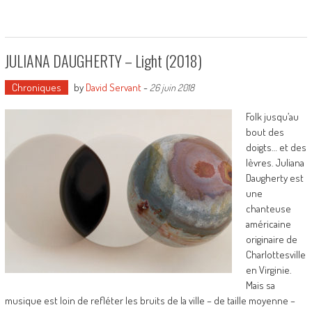
JULIANA DAUGHERTY – Light (2018)
Chroniques
by
David Servant
-
26 juin 2018
Folk jusqu’au
bout des
doigts… et des
lèvres. Juliana
Daugherty est
une
chanteuse
américaine
originaire de
Charlottesville
en Virginie.
Mais sa
musique est loin de refléter les bruits de la ville – de taille moyenne –