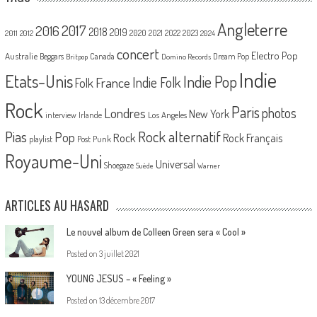
Angleterre
2017
2016
2018
2019
2020
2021
2022
2023
2011
2012
2024
concert
Electro Pop
Australie
Canada
Beggars
Dream Pop
Britpop
Domino Records
Indie
Etats-Unis
Indie Pop
France
Indie Folk
Folk
Rock
Paris
Londres
photos
New York
Los Angeles
interview
Irlande
Pias
Rock alternatif
Pop
Rock
Rock Français
playlist
Post Punk
Royaume-Uni
Universal
Shoegaze
Suède
Warner
ARTICLES AU HASARD
Le nouvel album de Colleen Green sera « Cool »
Posted on
3 juillet 2021
YOUNG JESUS – « Feeling »
Posted on
13 décembre 2017