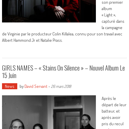
son premier
album
« Light »,
capturé dans
la campagne
de Virginie par le producteur Colin Killalea, connu pour son travail avec
Albert Hammond Jr et Natalie Prass.
GIRLS NAMES – « Stains On Silence » – Nouvel Album Le
15 Juin
News
by
David Servant
-
26 mars 2018
Après le
départ de leur
batteur, et
après avoir
pris du recul