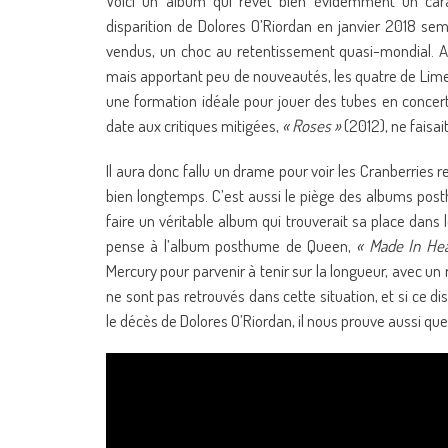
Voici un album qui revêt bien évidemment un carac
disparition de Dolores O’Riordan en janvier 2018 sem
vendus, un choc au retentissement quasi-mondial. Ap
mais apportant peu de nouveautés, les quatre de Limer
une formation idéale pour jouer des tubes en concer
date aux critiques mitigées,
« Roses »
(2012), ne faisai
Il aura donc fallu un drame pour voir les Cranberries 
bien longtemps. C’est aussi le piège des albums posth
faire un véritable album qui trouverait sa place dans
pense à l’album posthume de Queen,
« Made In He
Mercury pour parvenir à tenir sur la longueur, avec u
ne sont pas retrouvés dans cette situation, et si ce 
le décès de Dolores O’Riordan, il nous prouve aussi q