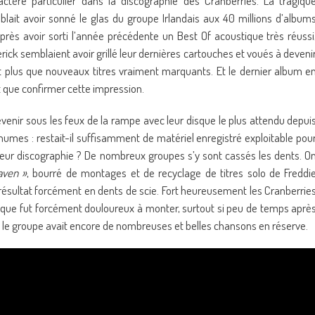
tère particulier dans la discographie des Cranberries. La tragiqu
blait avoir sonné le glas du groupe Irlandais aux 40 millions d’album
rès avoir sorti l’année précédente un Best Of acoustique très réussi
ick semblaient avoir grillé leur dernières cartouches et voués à deveni
t plus que nouveaux titres vraiment marquants. Et le dernier album e
t que confirmer cette impression.
revenir sous les feux de la rampe avec leur disque le plus attendu depui
umes : restait-il suffisamment de matériel enregistré exploitable pou
 leur discographie ? De nombreux groupes s’y sont cassés les dents. O
aven »
, bourré de montages et de recyclage de titres solo de Freddi
n résultat forcément en dents de scie. Fort heureusement les Cranberrie
disque fut forcément douloureux à monter, surtout si peu de temps aprè
ue le groupe avait encore de nombreuses et belles chansons en réserve.