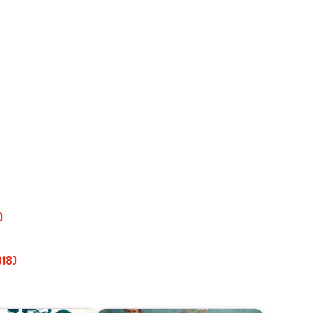
)
018)