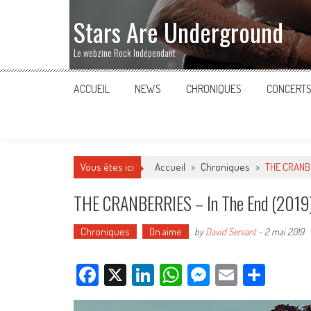
Stars Are Underground
Le webzine Rock Indépendant
ACCUEIL
NEWS
CHRONIQUES
CONCERT
Vous êtes ici
Accueil
>
Chroniques
>
THE CRANBE
THE CRANBERRIES – In The End (2019
Chroniques
On aime
by
David Servant
-
2 mai 2019
Facebook
X
LinkedIn
WhatsApp
Messenger
Email
Parta