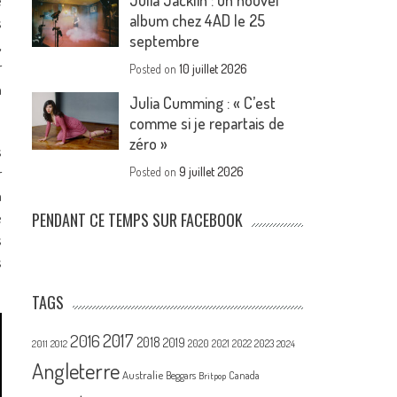
Julia Jacklin : un nouvel
e
album chez 4AD le 25
s
septembre
,
r
Posted on
10 juillet 2026
n
Julia Cumming : « C’est
comme si je repartais de
zéro »
s
r
Posted on
9 juillet 2026
n
e
PENDANT CE TEMPS SUR FACEBOOK
s
s
TAGS
2017
2016
2018
2019
2020
2021
2022
2023
2011
2012
2024
Angleterre
Australie
Canada
Beggars
Britpop