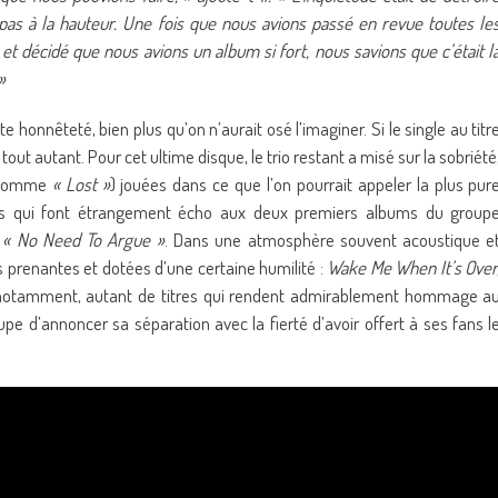
 pas à la hauteur. Une fois que nous avions passé en revue toutes le
et décidé que nous avions un album si fort, nous savions que c’était l
»
e honnêteté, bien plus qu’on n’aurait osé l’imaginer. Si le single au titr
st tout autant. Pour cet ultime disque, le trio restant a misé sur la sobriété
 (comme
« Lost »
) jouées dans ce que l’on pourrait appeler la plus pur
tres qui font étrangement écho aux deux premiers albums du group
t
« No Need To Argue »
. Dans une atmosphère souvent acoustique e
prenantes et dotées d’une certaine humilité :
Wake Me When It’s Over
otamment, autant de titres qui rendent admirablement hommage a
pe d’annoncer sa séparation avec la fierté d’avoir offert à ses fans l