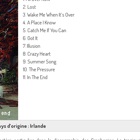
2. Lost
3. Wake Me When It’s Over
4. A Place I Know
5. Catch Me If You Can
6. Got It
7. Illusion
8. Crazy Heart
9. Summer Song
10. The Pressure
11. In The End
ys d’origine : Irlande