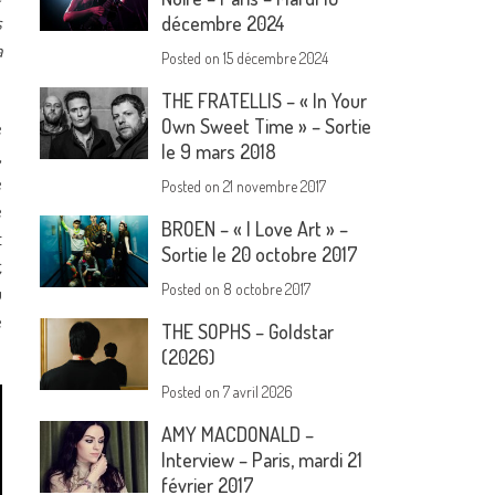
s
décembre 2024
a
Posted on
15 décembre 2024
THE FRATELLIS – « In Your
Own Sweet Time » – Sortie
e
le 9 mars 2018
,
e
Posted on
21 novembre 2017
e
BROEN – « I Love Art » –
t
Sortie le 20 octobre 2017
,
Posted on
8 octobre 2017
u
e
THE SOPHS – Goldstar
(2026)
Posted on
7 avril 2026
AMY MACDONALD –
Interview – Paris, mardi 21
février 2017