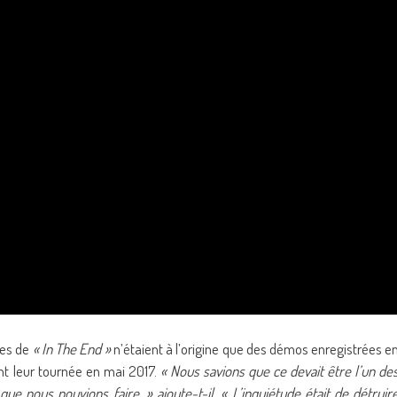
les de
« In The End »
n’étaient à l’origine que des démos enregistrées e
t leur tournée en mai 2017.
« Nous savions que ce devait être l’un de
ue nous pouvions faire, » ajoute-t-il. « L’inquiétude était de détruir