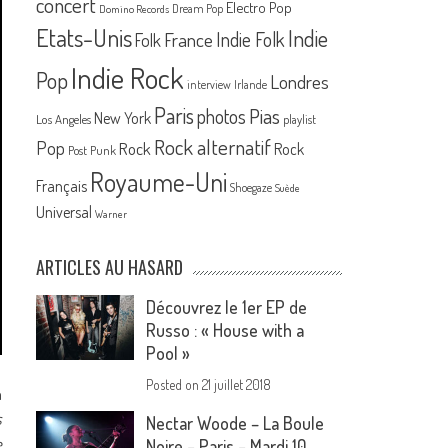
concert
Electro Pop
Dream Pop
Domino Records
Etats-Unis
Indie
France
Indie Folk
Folk
Indie Rock
Pop
Londres
interview
Irlande
Paris
Pias
photos
New York
Los Angeles
playlist
Rock alternatif
Pop
Rock
Rock
Post Punk
Royaume-Uni
Français
Shoegaze
Suède
Universal
Warner
ARTICLES AU HASARD
Découvrez le 1er EP de
Russo : « House with a
Pool »
Posted on
21 juillet 2018
n
s
Nectar Woode – La Boule
e
Noire – Paris – Mardi 10