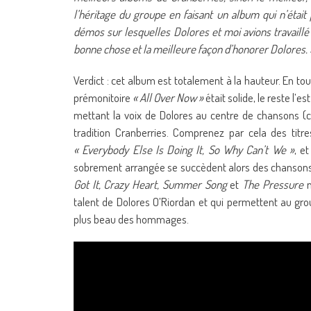
l’héritage du groupe en faisant un album qui n’était
démos sur lesquelles Dolores et moi avions travaillé 
bonne chose et la meilleure façon d’honorer Dolores. 
Verdict : cet album est totalement à la hauteur. En tout
prémonitoire
« All Over Now »
était solide, le reste l’e
mettant la voix de Dolores au centre de chansons
tradition Cranberries. Comprenez par cela des ti
« Everybody Else Is Doing It, So Why Can’t We »
, e
sobrement arrangée se succèdent alors des chansons 
Got It, Crazy Heart, Summer Song
et
The Pressure
n
talent de Dolores O’Riordan et qui permettent au grou
plus beau des hommages.