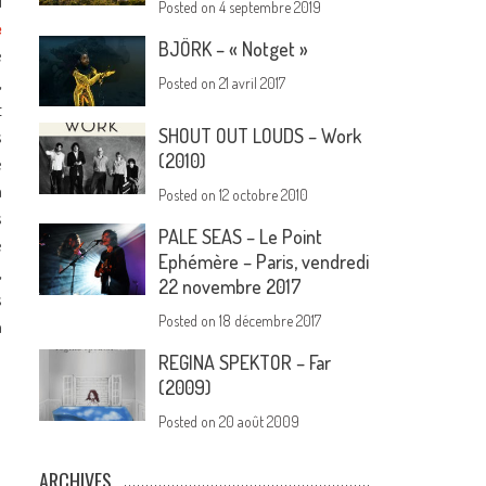
i
Posted on
4 septembre 2019
e
BJÖRK – « Notget »
e
,
Posted on
21 avril 2017
t
SHOUT OUT LOUDS – Work
s
(2010)
e
a
Posted on
12 octobre 2010
s
PALE SEAS – Le Point
e
Ephémère – Paris, vendredi
,
22 novembre 2017
s
Posted on
18 décembre 2017
n
REGINA SPEKTOR – Far
(2009)
Posted on
20 août 2009
ARCHIVES