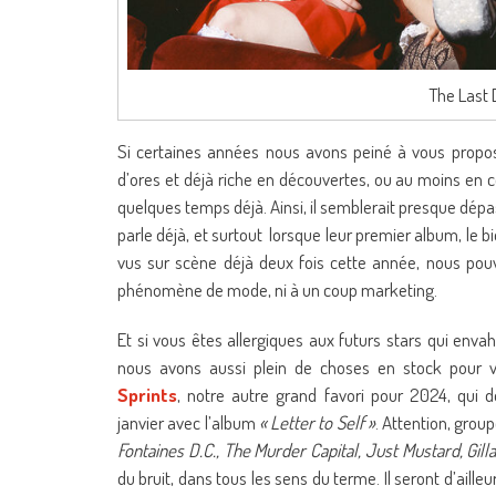
The Last 
Si certaines années nous avons peiné à vous prop
d’ores et déjà riche en découvertes, ou au moins en c
quelques temps déjà. Ainsi, il semblerait presque dép
parle déjà, et surtout lorsque leur premier album, le
vus sur scène déjà deux fois cette année, nous po
phénomène de mode, ni à un coup marketing.
Et si vous êtes allergiques aux futurs stars qui enva
nous avons aussi plein de choses en stock pour v
Sprints
, notre autre grand favori pour 2024, qui 
janvier avec l’album
« Letter to Self »
. Attention, grou
Fontaines D.C., The Murder Capital, Just Mustard, Gill
du bruit, dans tous les sens du terme. Il seront d’aille