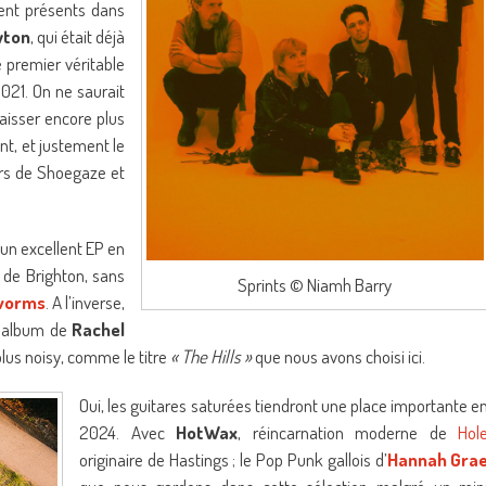
ent présents dans
yton
, qui était déjà
 premier véritable
021. On ne saurait
aisser encore plus
nt, et justement le
urs de Shoegaze et
’un excellent EP en
de Brighton, sans
Sprints © Niamh Barry
worms
. A l’inverse,
er album de
Rachel
plus noisy, comme le titre
« The Hills »
que nous avons choisi ici.
Oui, les guitares saturées tiendront une place importante e
2024. Avec
HotWax
, réincarnation moderne de
Hol
originaire de Hastings ; le Pop Punk gallois d’
Hannah Gra