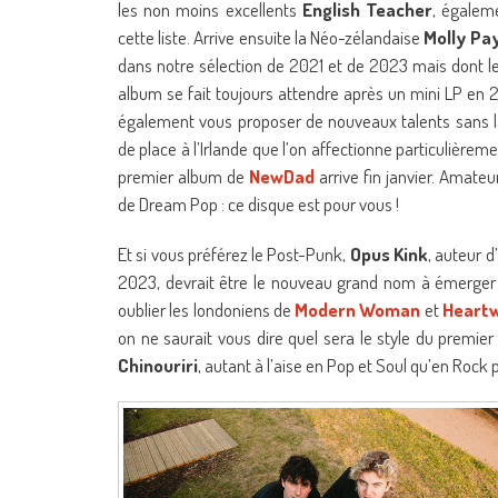
les non moins excellents
English Teacher
, égalem
cette liste. Arrive ensuite la Néo-zélandaise
Molly Pa
dans notre sélection de 2021 et de 2023 mais dont le
album se fait toujours attendre après un mini LP en 2
également vous proposer de nouveaux talents sans l
de place à l’Irlande que l’on affectionne particulièreme
premier album de
NewDad
arrive fin janvier. Amate
de Dream Pop : ce disque est pour vous !
Et si vous préférez le Post-Punk,
Opus Kink
, auteur d
2023, devrait être le nouveau grand nom à émerger 
oublier les londoniens de
Modern Woman
et
Heart
on ne saurait vous dire quel sera le style du premi
Chinouriri
, autant à l’aise en Pop et Soul qu’en Rock 