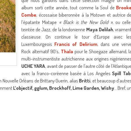
que nous gardons dans cette sélection malgré un min
album sorti cette année, tout comme la Soul de
Brook
Combe
, écossaise biberonnée à la Motown et autrice d
l’épatante Mixtape
« Black is the New Gold »
, ou celle
teintée de Jazz, de la londonienne
Maya Delilah
, vraimen
classieuse. On continue le tour d’Europe avec le
Luxembourgeois
Francis of Delirium
, dans une verv
Rock alternatif 90’s,
Thala
pour le Shoegaze allemand, l
multi-instrumentiste autrichienne aux origines nigérienne
UCHE YARA
, avant de passer de l’autre côté de l’Atlantiqu
avec la franco-coréenne basée à Los Angeles
Spill Tab
on Nouvelle Orléans de Brittany Guerin, alias
Britti
, et beaucoup d’autre
tamment
L’objectif, gglum, Brockhoff, Lime Garden, Wishy
… Bref, u