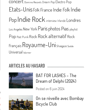
concert
Electro Pop
Dream Pop
Domino Records
Etats-Unis
Indie
France
Indie Folk
Folk
Indie Rock
Pop
Londres
interview
Irlande
Paris
Pias
photos
New York
Los Angeles
playlist
Rock alternatif
Pop
Rock
Rock
Post Punk
Royaume-Uni
Français
Shoegaze
Suède
Universal
Warner
ARTICLES AU HASARD
BAT FOR LASHES – The
Dream of Delphi (2024)
Posted on
6 juin 2024
n
e
On se réveille avec Bombay
Bicycle Club
e