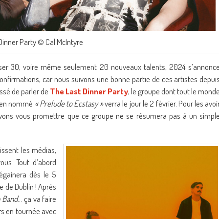
Dinner Party © Cal McIntyre
oser 30, voire même seulement 20 nouveaux talents, 2024 s’annonc
onfirmations, car nous suivons une bonne partie de ces artistes depui
assé de parler de
The Last Dinner Party
, le groupe dont tout le mond
 bien nommé
« Prelude to Ecstasy »
verra le jour le 2 février. Pour les avoi
uvons vous promettre que ce groupe ne se résumera pas à un simpl
hissent les médias,
ous. Tout d’abord
dégainera dès le 5
pe de Dublin ! Après
a Band
… ça va faire
urs en tournée avec