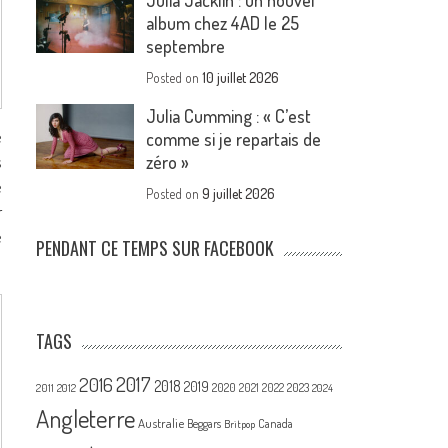
Julia Jacklin : un nouvel
album chez 4AD le 25
septembre
Posted on
10 juillet 2026
Julia Cumming : « C’est
e
comme si je repartais de
s
zéro »
e
Posted on
9 juillet 2026
r
e
PENDANT CE TEMPS SUR FACEBOOK
TAGS
2017
2016
2018
2019
2020
2021
2022
2023
2011
2012
2024
Angleterre
Australie
Canada
Beggars
Britpop