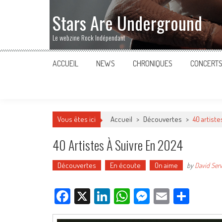
Stars Are Underground
Le webzine Rock Indépendant
ACCUEIL
NEWS
CHRONIQUES
CONCERT
Vous êtes ici
Accueil
>
Découvertes
>
40 artiste
40 Artistes À Suivre En 2024
Découvertes
En écoute
On aime
by
David Ser
Facebook
X
LinkedIn
WhatsApp
Messenger
Email
Parta