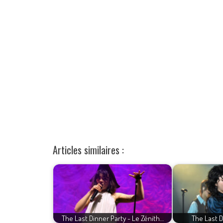
Articles similaires :
The Last Dinner Party - Le Zénith…
The Last D