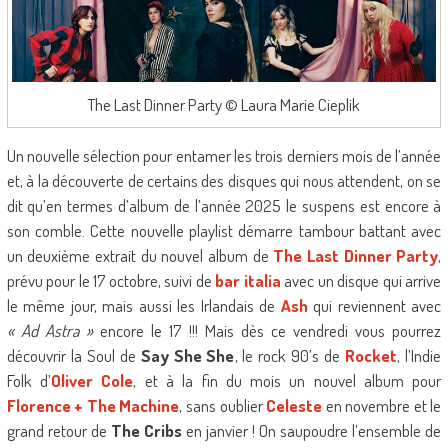
The Last Dinner Party © Laura Marie Cieplik
Un nouvelle sélection pour entamer les trois derniers mois de l’année
et, à la découverte de certains des disques qui nous attendent, on se
dit qu’en termes d’album de l’année 2025 le suspens est encore à
son comble. Cette nouvelle playlist démarre tambour battant avec
un deuxième extrait du nouvel album de
The Last Dinner Party
,
prévu pour le 17 octobre, suivi de
bar italia
avec un disque qui arrive
le même jour, mais aussi les Irlandais de
Ash
qui reviennent avec
« Ad Astra »
encore le 17 !!! Mais dès ce vendredi vous pourrez
découvrir la Soul de
Say She She
, le rock 90’s de
Rocket
, l’Indie
Folk d’
Oliver Cole
, et à la fin du mois un nouvel album pour
Florence + The Machine
, sans oublier
Celeste
en novembre et le
grand retour de
The Cribs
en janvier ! On saupoudre l’ensemble de