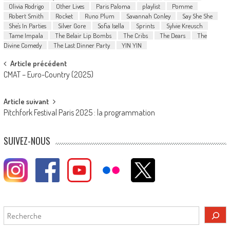
Olivia Rodrigo
Other Lives
Paris Paloma
playlist
Pomme
Robert Smith
Rocket
Runo Plum
Savannah Conley
Say She She
She's In Parties
Silver Gore
Sofia Isella
Sprints
Sylvie Kreusch
Tame Impala
The Belair Lip Bombs
The Cribs
The Dears
The
Divine Comedy
The Last Dinner Party
YIN YIN
Post
Article précédent
CMAT – Euro-Country (2025)
navigation
Article suivant
Pitchfork Festival Paris 2025 : la programmation
SUIVEZ-NOUS
Rechercher