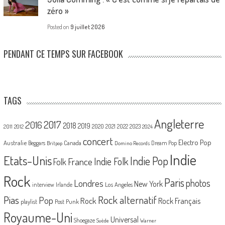
zéro »
Posted on
9 juillet 2026
PENDANT CE TEMPS SUR FACEBOOK
TAGS
Angleterre
2017
2016
2018
2019
2020
2021
2022
2023
2011
2012
2024
concert
Electro Pop
Australie
Canada
Beggars
Dream Pop
Britpop
Domino Records
Indie
Etats-Unis
Indie Pop
France
Indie Folk
Folk
Rock
Paris
Londres
photos
New York
Los Angeles
interview
Irlande
Pias
Rock alternatif
Pop
Rock
Rock Français
playlist
Post Punk
Royaume-Uni
Universal
Shoegaze
Suède
Warner