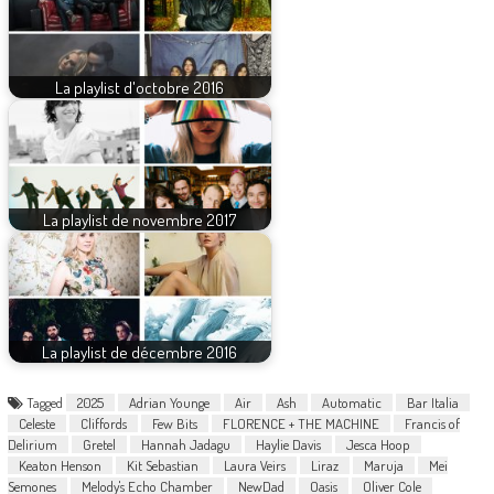
La playlist d'octobre 2016
La playlist de novembre 2017
La playlist de décembre 2016
Tagged
2025
Adrian Younge
Air
Ash
Automatic
Bar Italia
Celeste
Cliffords
Few Bits
FLORENCE + THE MACHINE
Francis of
Delirium
Gretel
Hannah Jadagu
Haylie Davis
Jesca Hoop
Keaton Henson
Kit Sebastian
Laura Veirs
Liraz
Maruja
Mei
Semones
Melody's Echo Chamber
NewDad
Oasis
Oliver Cole