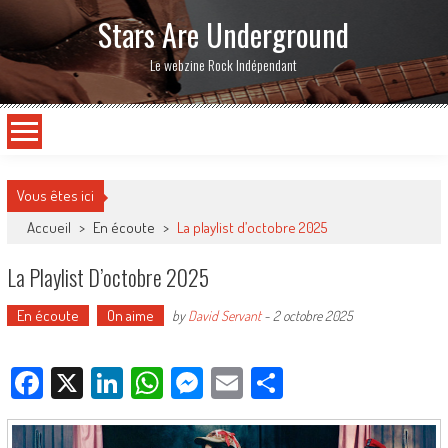
Stars Are Underground
Le webzine Rock Indépendant
Vous êtes ici
Accueil
>
En écoute
>
La playlist d’octobre 2025
La Playlist D’octobre 2025
En écoute
On aime
by
David Servant
-
2 octobre 2025
Facebook
X
LinkedIn
WhatsApp
Messenger
Email
Partager